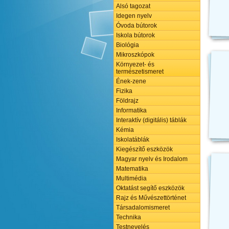
Alsó tagozat
Idegen nyelv
Óvoda bútorok
Iskola bútorok
Biológia
Mikroszkópok
Környezet- és
természetismeret
Ének-zene
Fizika
Földrajz
Informatika
Interaktív (digitális) táblák
Kémia
Iskolatáblák
Kiegészítő eszközök
Magyar nyelv és Irodalom
Matematika
Multimédia
Oktatást segítő eszközök
Rajz és Művészettörténet
Társadalomismeret
Technika
Testnevelés