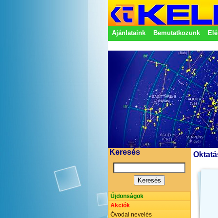
Ajánlataink
Bemutatkozunk
Elé
Adatkezelési nyilatkozat
Képvisel
Keresés
Oktatá
Újdonságok
Akciók
Óvodai nevelés