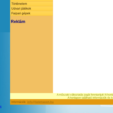
Történelem
Udvari játékok
Faipari gépek
Reklám
A műszaki változtatás jogát fenntartjuk! A hon
A honlapon található információk é
Információk:
info@kelettanert.hu
x