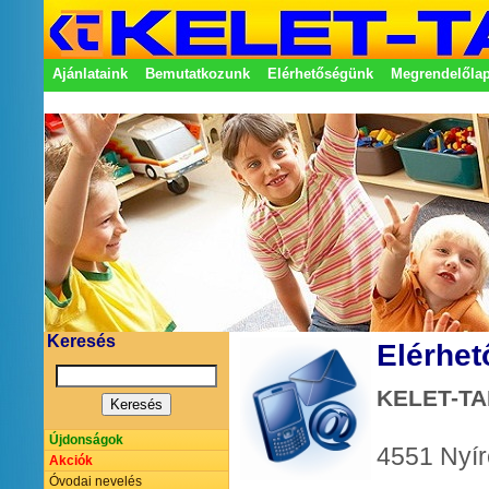
Ajánlataink
Bemutatkozunk
Elérhetőségünk
Megrendelőla
Adatkezelési nyilatkozat
Képviseletek
Keresés
Elérhe
KELET-TA
Újdonságok
4551 Nyír
Akciók
Óvodai nevelés