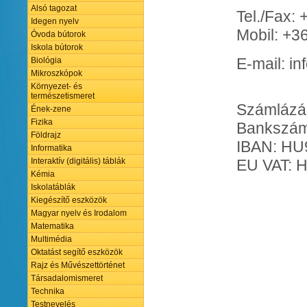
Alsó tagozat
Tel./Fax:
Idegen nyelv
Mobil: +3
Óvoda bútorok
Iskola bútorok
E-mail: in
Biológia
Mikroszkópok
Környezet- és
természetismeret
Számlázás
Ének-zene
Fizika
Bankszám
Földrajz
IBAN: HU
Informatika
EU VAT: 
Interaktív (digitális) táblák
Kémia
Iskolatáblák
Kiegészítő eszközök
Magyar nyelv és Irodalom
Matematika
Multimédia
Oktatást segítő eszközök
Rajz és Művészettörténet
Társadalomismeret
Technika
Testnevelés