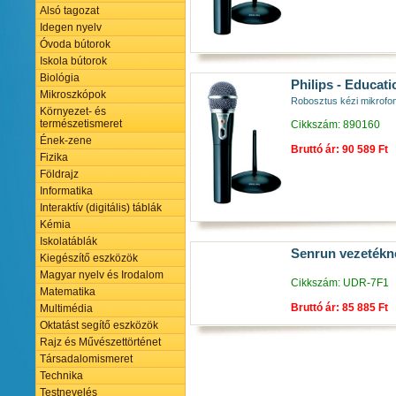
Alsó tagozat
Idegen nyelv
Óvoda bútorok
Iskola bútorok
Biológia
Philips - Educati
Mikroszkópok
Robosztus kézi mikrofon
Környezet- és
természetismeret
Cikkszám: 890160
Ének-zene
Bruttó ár: 90 589 Ft
Fizika
Földrajz
Informatika
Interaktív (digitális) táblák
Kémia
Iskolatáblák
Senrun vezetékné
Kiegészítő eszközök
Magyar nyelv és Irodalom
Cikkszám: UDR-7F1
Matematika
Bruttó ár: 85 885 Ft
Multimédia
Oktatást segítő eszközök
Rajz és Művészettörténet
Társadalomismeret
Technika
Testnevelés