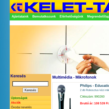
Ajánlataink
Bemutatkozunk
Elérhetőségünk
Megrendelőla
Adatkezelési nyilatkozat
Képviseletek
Keresés
Multimédia - Mikrofonok
Philips - Educati
2 db Robosztus kézi mik
Cikkszám: 990260
Újdonságok
Akciók
Bruttó ár: 108 539 Ft
Óvodai nevelés