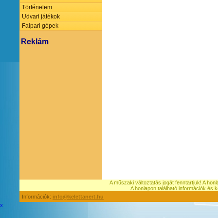
Történelem
Udvari játékok
Faipari gépek
Reklám
A műszaki változtatás jogát fenntartjuk! A hon
A honlapon található információk é
Információk:
info@kelettanert.hu
x