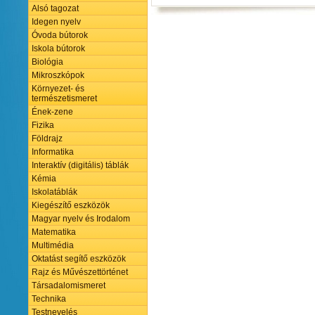
Alsó tagozat
Idegen nyelv
Óvoda bútorok
Iskola bútorok
Biológia
Mikroszkópok
Környezet- és
természetismeret
Ének-zene
Fizika
Földrajz
Informatika
Interaktív (digitális) táblák
Kémia
Iskolatáblák
Kiegészítő eszközök
Magyar nyelv és Irodalom
Matematika
Multimédia
Oktatást segítő eszközök
Rajz és Művészettörténet
Társadalomismeret
Technika
Testnevelés