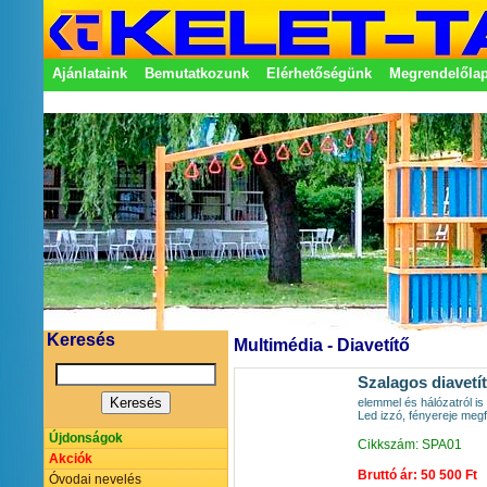
Ajánlataink
Bemutatkozunk
Elérhetőségünk
Megrendelőla
Adatkezelési nyilatkozat
Képviseletek
Keresés
Multimédia - Diavetítő
Szalagos diavet
elemmel és hálózatról i
Led izzó, fényereje meg
Újdonságok
Cikkszám: SPA01
Akciók
Bruttó ár: 50 500 Ft
Óvodai nevelés