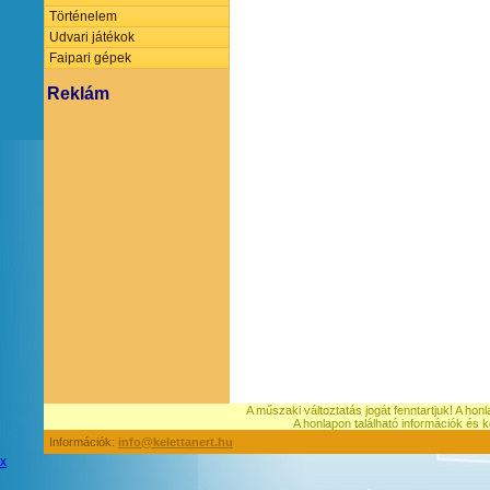
Történelem
Udvari játékok
Faipari gépek
Reklám
A műszaki változtatás jogát fenntartjuk! A hon
A honlapon található információk é
Információk:
info@kelettanert.hu
x