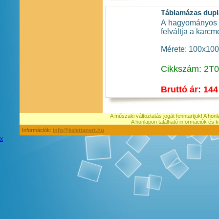
Táblamázas dupla
A hagyományos tá
felváltja a karc
Mérete: 100x10
Cikkszám: 2T
Bruttó ár: 144
A műszaki változtatás jogát fenntartjuk! A hon
A honlapon található információk é
Információk:
info@kelettanert.hu
x