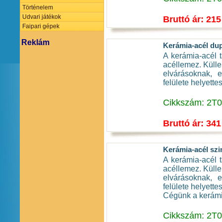
Történelem
Udvari játékok
Bruttó ár: 215
Faipari gépek
Reklám
Kerámia-acél dup
A kerámia-acél t
acéllemez. Küll
elvárásoknak, e
felülete helyette
Cikkszám: 2T
Bruttó ár: 341
Kerámia-acél szi
A kerámia-acél t
acéllemez. Küll
elvárásoknak, e
felülete helyette
Cégünk a kerámia
Cikkszám: 2T