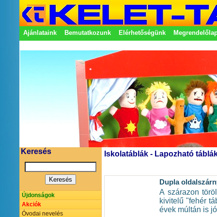
Ajánlataink
Bemutatkozunk
Elérhetőségünk
Megrendelőla
Adatkezelési nyilatkozat
Képviseletek
Keresés
Iskolatáblák - Lapozható táblá
Dupla oldalszárn
A szárazon töröl
Újdonságok
kivitelű "fehér t
Akciók
évek múltán is jól
Óvodai nevelés