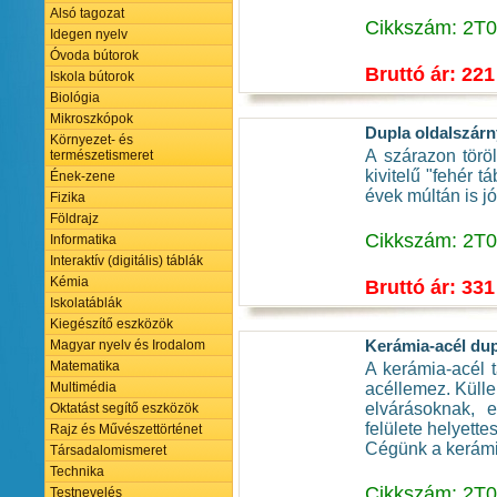
Alsó tagozat
Cikkszám: 2T
Idegen nyelv
Óvoda bútorok
Bruttó ár: 221
Iskola bútorok
Biológia
Mikroszkópok
Dupla oldalszárn
Környezet- és
A szárazon töröl
természetismeret
kivitelű "fehér t
Ének-zene
évek múltán is jól
Fizika
Földrajz
Cikkszám: 2T
Informatika
Interaktív (digitális) táblák
Kémia
Bruttó ár: 331
Iskolatáblák
Kiegészítő eszközök
Kerámia-acél dup
Magyar nyelv és Irodalom
Matematika
A kerámia-acél t
acéllemez. Küll
Multimédia
elvárásoknak, e
Oktatást segítő eszközök
felülete helyette
Rajz és Művészettörténet
Cégünk a kerámia
Társadalomismeret
Technika
Cikkszám: 2T
Testnevelés