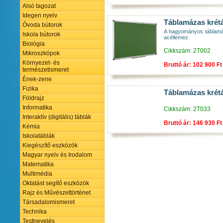
Alsó tagozat
Idegen nyelv
Táblamázas krétá
Óvoda bútorok
A hagyományos táblamázz
Iskola bútorok
acéllemez.
Biológia
Cikkszám: 2T002
Mikroszkópok
Környezet- és
Bruttó ár: 102 900 Ft
természetismeret
Ének-zene
Fizika
Táblamázas krétá
Földrajz
Informatika
Cikkszám: 2T033
Interaktív (digitális) táblák
Bruttó ár: 146 930 Ft
Kémia
Iskolatáblák
Kiegészítő eszközök
Magyar nyelv és Irodalom
Matematika
Multimédia
Oktatást segítő eszközök
Rajz és Művészettörténet
Társadalomismeret
Technika
Testnevelés