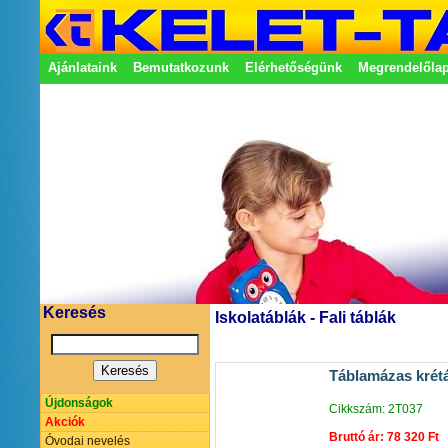
Ajánlataink
Bemutatkozunk
Elérhetőségünk
Megrendelőla
Adatkezelési nyilatkozat
Képviseletek
Keresés
Iskolatáblák - Fali táblák
Táblamázas krétá
Újdonságok
Cikkszám: 2T037
Akciók
Bruttó ár: 78 320 Ft
Óvodai nevelés