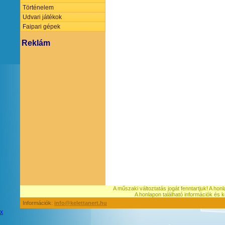
Történelem
Udvari játékok
Faipari gépek
Reklám
A műszaki változtatás jogát fenntartjuk! A hon
A honlapon található információk é
Információk:
info@kelettanert.hu
x