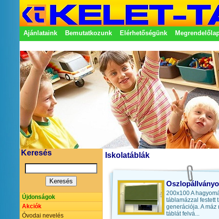
Ajánlataink
Bemutatkozunk
Elérhetőségünk
Megrendelőla
Adatkezelési nyilatkozat
Képviseletek
Keresés
Iskolatáblák
Oszlopállványos
200x100 A hagyom
Újdonságok
táblamázzal festett 
Akciók
generációja. A máz r
táblát felvá...
Óvodai nevelés