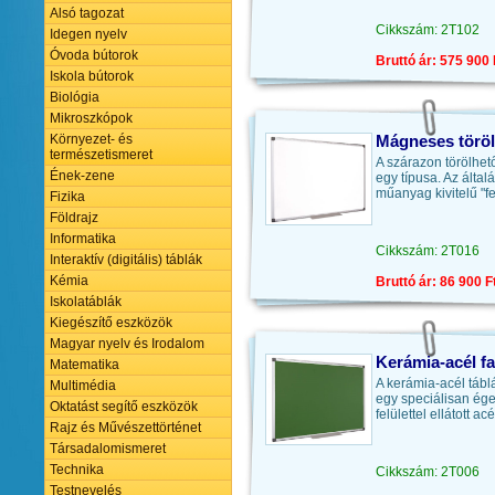
Alsó tagozat
Cikkszám: 2T102
Idegen nyelv
Óvoda bútorok
Bruttó ár: 575 900 
Iskola bútorok
Biológia
Mikroszkópok
Környezet- és
Mágneses töröl
természetismeret
A szárazon törölhető 
Ének-zene
egy típusa. Az által
műanyag kivitelű "fe
Fizika
Földrajz
Informatika
Cikkszám: 2T016
Interaktív (digitális) táblák
Kémia
Bruttó ár: 86 900 F
Iskolatáblák
Kiegészítő eszközök
Magyar nyelv és Irodalom
Kerámia-acél fa
Matematika
A kerámia-acél táb
Multimédia
egy speciálisan ége
Oktatást segítő eszközök
felülettel ellátott ac
Rajz és Művészettörténet
Társadalomismeret
Technika
Cikkszám: 2T006
Testnevelés