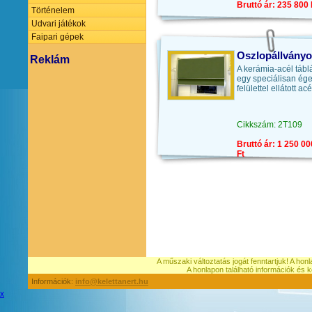
Bruttó ár: 235 800 
Történelem
Udvari játékok
Faipari gépek
Oszlopállványo
Reklám
A kerámia-acél táb
egy speciálisan ége
felülettel ellátott ac
Cikkszám: 2T109
Bruttó ár: 1 250 00
Ft
A műszaki változtatás jogát fenntartjuk! A hon
A honlapon található információk é
Információk:
info@kelettanert.hu
x