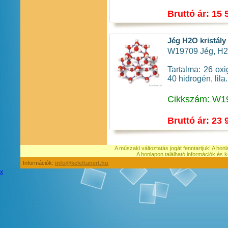
Bruttó ár: 15 
Jég H2O kristály 
W19709 Jég, H2O 
Tartalma: 26 oxi
40 hidrogén, lila.
Cikkszám: W1
Bruttó ár: 23 
A műszaki változtatás jogát fenntartjuk! A hon
A honlapon található információk é
Információk:
info@kelettanert.hu
x