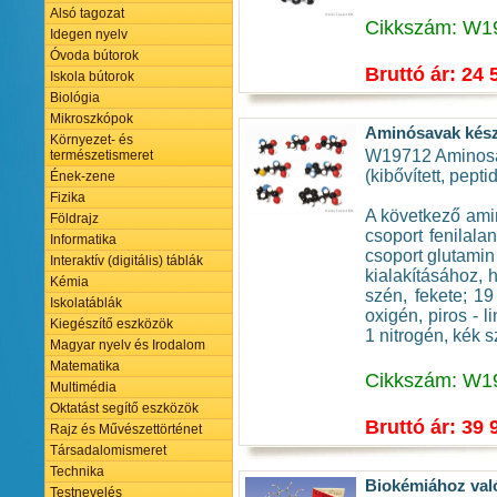
Alsó tagozat
Cikkszám: W1
Idegen nyelv
Óvoda bútorok
Bruttó ár: 24 
Iskola bútorok
Biológia
Mikroszkópok
Aminósavak készl
Környezet- és
W19712 Aminosav
természetismeret
(kibővített, pept
Ének-zene
Fizika
A következő amino
Földrajz
csoport fenilalan
Informatika
csoport glutamin
Interaktív (digitális) táblák
kialakításához, h
Kémia
szén, fekete; 19
Iskolatáblák
oxigén, piros - l
Kiegészítő eszközök
1 nitrogén, kék s
Magyar nyelv és Irodalom
Matematika
Cikkszám: W1
Multimédia
Oktatást segítő eszközök
Bruttó ár: 39 
Rajz és Művészettörténet
Társadalomismeret
Technika
Biokémiához való
Testnevelés