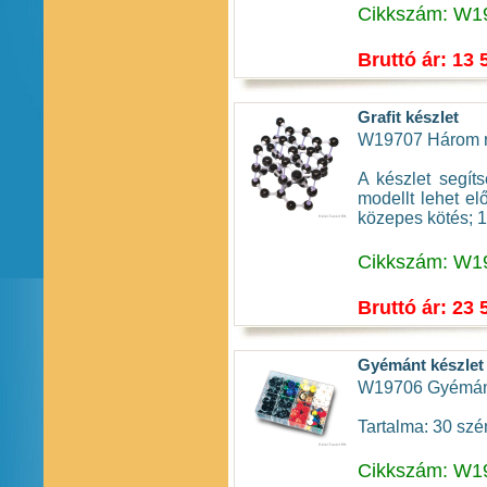
Cikkszám: W1
Bruttó ár: 13 
Grafit készlet
W19707 Három ré
A készlet segít
modellt lehet el
közepes kötés; 1
Cikkszám: W1
Bruttó ár: 23 
Gyémánt készlet
W19706 Gyémánt
Tartalma: 30 szé
Cikkszám: W1