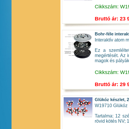
Cikkszám: W1
Bruttó ár: 23 
Bohr-féle interak
Interaktív atom m
Ez a szemlélte
megértését. Az i
magok és pályák.
Cikkszám: W1
Bruttó ár: 29 
Glükóz készlet, 
W19710 Glükóz k
Tartalma: 12 szé
rövid kötés NV; 1