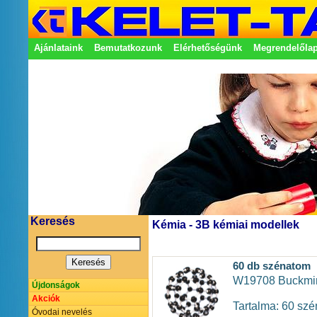
Ajánlataink
Bemutatkozunk
Elérhetőségünk
Megrendelőla
Adatkezelési nyilatkozat
Képviseletek
Keresés
Kémia - 3B kémiai modellek
60 db szénatom
W19708 Buckmins
Újdonságok
Akciók
Tartalma: 60 szé
Óvodai nevelés