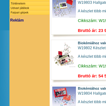
W19803 Hallgatói
Történelem
Udvari játékok
A készlet több m
Faipari gépek
Cikkszám: W1
Reklám
Bruttó ár: 23 
Biokémiához való
W19802 Készlet 
A készlet több m
Cikkszám: W1
Bruttó ár: 54 
Biokémiához való
W19804 Hallgatói
A készlet több m