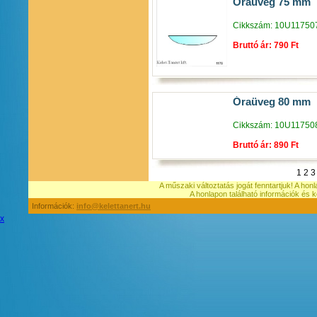
Óraüveg 75 mm
Cikkszám: 10U11750
Bruttó ár: 790 Ft
Óraüveg 80 mm
Cikkszám: 10U11750
Bruttó ár: 890 Ft
1
2
3
A műszaki változtatás jogát fenntartjuk! A hon
A honlapon található információk é
Információk:
info@kelettanert.hu
x