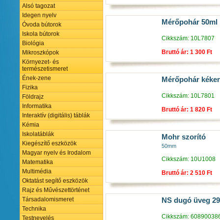
Alsó tagozat
Idegen nyelv
Mérőpohár 50ml 
Óvoda bútorok
Iskola bútorok
Cikkszám: 10L7807
Biológia
Bruttó ár: 1 300 Ft
Mikroszkópok
Környezet- és
természetismeret
Ének-zene
Mérőpohár kéken
Fizika
Cikkszám: 10L7801
Földrajz
Informatika
Bruttó ár: 1 820 Ft
Interaktív (digitális) táblák
Kémia
Iskolatáblák
Mohr szorító
Kiegészítő eszközök
50mm
Magyar nyelv és Irodalom
Cikkszám: 10U1008
Matematika
Multimédia
Bruttó ár: 2 510 Ft
Oktatást segítő eszközök
Rajz és Művészettörténet
Társadalomismeret
NS dugó üveg 29
Technika
Cikkszám: 60890038
Testnevelés