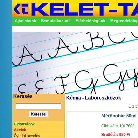
Ajánlataink
Bemutatkozunk
Elérhetőségünk
Megrendelőla
Adatkezelési nyilatkozat
Képviseletek
Keresés
Kémia - Laboreszközök
1
2
3
Mérőpohár 50ml
Újdonságok
Cikkszám: 10L7808
Akciók
Bruttó ár: 950 Ft
Óvodai nevelés