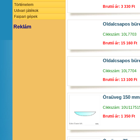
Történelem
Bruttó ár: 3 330 Ft
Udvari játékok
Faipari gépek
Oldalcsapos büret
Reklám
Cikkszám: 10L7703
Bruttó ár: 15 160 Ft
Oldalcsapos büret
Cikkszám: 10L7704
Bruttó ár: 13 100 Ft
Óraüveg 150 mm
Cikkszám: 10U11751
Bruttó ár: 1 350 Ft