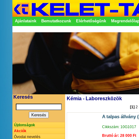
Ajánlataink
Bemutatkozunk
Elérhetőségünk
Megrendelőla
Adatkezelési nyilatkozat
Képviseletek
Keresés
Kémia - Laboreszközök
[1]
2
A talpas állvány 
Újdonságok
Cikkszám: 10G1017
Akciók
Bruttó ár: 28 000 Ft
Óvodai nevelés