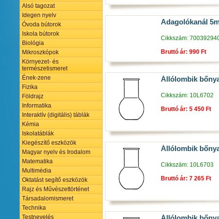
Alsó tagozat
Idegen nyelv
Adagolókanál 5m
Óvoda bútorok
Iskola bútorok
Cikkszám: 70039294
Biológia
Bruttó ár: 990 Ft
Mikroszkópok
Környezet- és
természetismeret
Ének-zene
Állólombik bőny
Fizika
Cikkszám: 10L6702
Földrajz
Informatika
Bruttó ár: 5 450 Ft
Interaktív (digitális) táblák
Kémia
Iskolatáblák
Kiegészítő eszközök
Állólombik bőny
Magyar nyelv és Irodalom
Matematika
Cikkszám: 10L6703
Multimédia
Bruttó ár: 7 265 Ft
Oktatást segítő eszközök
Rajz és Művészettörténet
Társadalomismeret
Technika
Testnevelés
Állólombik bőny