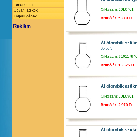
Történelem
Cikkszám: 10L6701
Udvari játékok
Faipari gépek
Bruttó ár: 5 270 Ft
Reklám
Állólombik szűk
Boro3.3
Cikkszám: 61011794
Bruttó ár: 13 675 Ft
Állólombik szűk
Cikkszám: 10L6901
Bruttó ár: 2 970 Ft
Állólombik szűk