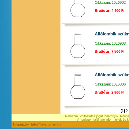
Cikkszám: 10L6902
Bruttó ár: 4 400 Ft
Állólombik szűk
Cikkszám: 10L6903
Bruttó ár: 7 500 Ft
Állólombik szűk
Cikkszám: 10L6806
Bruttó ár: 2 800 Ft
[1]
2
A műszaki változtatás jogát fenntartjuk! A hon
A honlapon található információk é
Információk:
info@kelettanert.hu