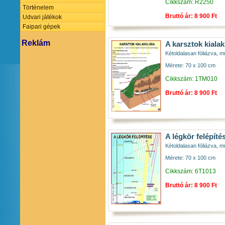
Cikkszám: R2250
Történelem
Bruttó ár: 8 900 Ft
Udvari játékok
Faipari gépek
Reklám
A karsztok kiala
Kétoldalasan fóliázva, mű
Mérete: 70 x 100 cm
Cikkszám: 1TM010
Bruttó ár: 8 900 Ft
A légkör felépíté
Kétoldalasan fóliázva, mű
Mérete: 70 x 100 cm
Cikkszám: 6T1013
Bruttó ár: 8 900 Ft