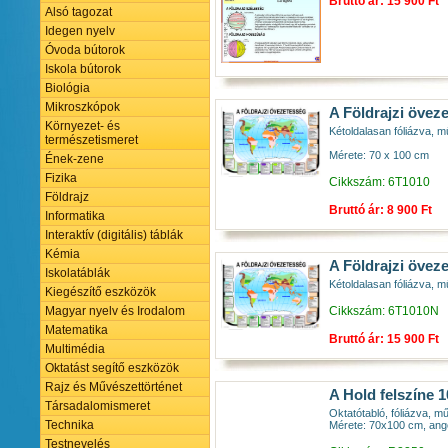
Bruttó ár: 15 900 Ft
Alsó tagozat
Idegen nyelv
Óvoda bútorok
Iskola bútorok
Biológia
Mikroszkópok
A Földrajzi övez
Környezet- és
Kétoldalasan fóliázva, mű
természetismeret
Mérete: 70 x 100 cm
Ének-zene
Fizika
Cikkszám: 6T1010
Földrajz
Bruttó ár: 8 900 Ft
Informatika
Interaktív (digitális) táblák
Kémia
A Földrajzi övez
Iskolatáblák
Kétoldalasan fóliázva, mű
Kiegészítő eszközök
Magyar nyelv és Irodalom
Cikkszám: 6T1010N
Matematika
Bruttó ár: 15 900 Ft
Multimédia
Oktatást segítő eszközök
Rajz és Művészettörténet
A Hold felszíne 
Társadalomismeret
Oktatótabló, fóliázva, m
Technika
Mérete: 70x100 cm, ang
Testnevelés