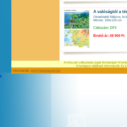
A valóságtól a té
Oktatótabló fóliázva, fa l
Mérete: 160x120 cm
Cikkszám: DF3
Bruttó ár: 49 900 Ft
A műszaki változtatás jogát fenntartjuk! A hon
A honlapon található információk é
Információk:
info@kelettanert.hu
x