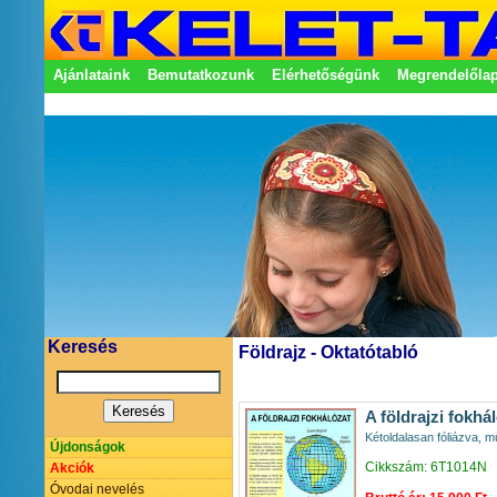
Ajánlataink
Bemutatkozunk
Elérhetőségünk
Megrendelőla
Adatkezelési nyilatkozat
Képviseletek
Keresés
Földrajz - Oktatótabló
A földrajzi fokhá
Kétoldalasan fóliázva, mű
Újdonságok
Cikkszám: 6T1014N
Akciók
Óvodai nevelés