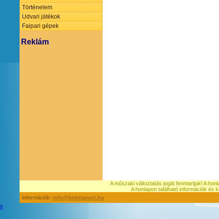
Történelem
Udvari játékok
Faipari gépek
Reklám
A műszaki változtatás jogát fenntartjuk! A hon
A honlapon található információk é
Információk:
info@kelettanert.hu
x