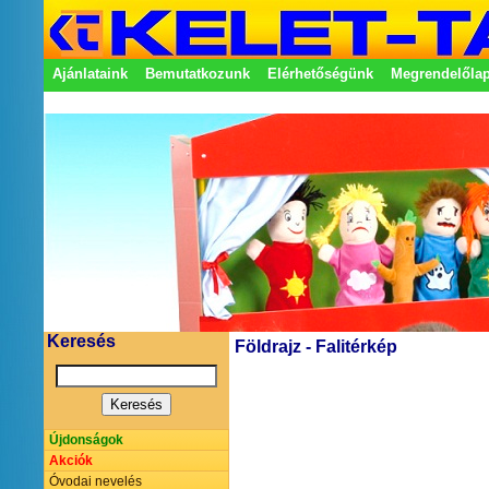
Ajánlataink
Bemutatkozunk
Elérhetőségünk
Megrendelőla
Adatkezelési nyilatkozat
Képviseletek
Keresés
Földrajz - Falitérkép
Újdonságok
Akciók
Óvodai nevelés