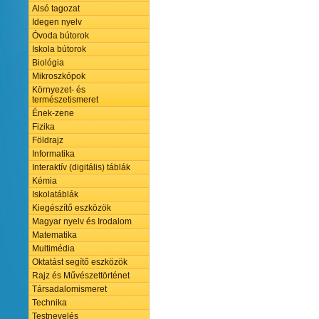
Alsó tagozat
Idegen nyelv
Óvoda bútorok
Iskola bútorok
Biológia
Mikroszkópok
Környezet- és
természetismeret
Ének-zene
Fizika
Földrajz
Informatika
Interaktív (digitális) táblák
Kémia
Iskolatáblák
Kiegészítő eszközök
Magyar nyelv és Irodalom
Matematika
Multimédia
Oktatást segítő eszközök
Rajz és Művészettörténet
Társadalomismeret
Technika
Testnevelés