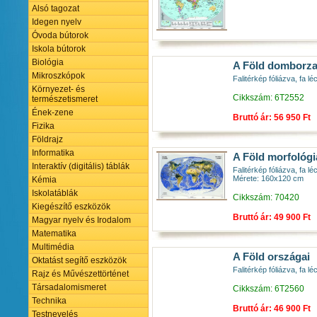
Alsó tagozat
Idegen nyelv
Óvoda bútorok
Iskola bútorok
Biológia
A Föld domborzat
Mikroszkópok
Falitérkép fóliázva, fa
Környezet- és
Cikkszám: 6T2552
természetismeret
Ének-zene
Bruttó ár: 56 950 Ft
Fizika
Földrajz
Informatika
A Föld morfológi
Interaktív (digitális) táblák
Falitérkép fóliázva, fa lé
Mérete: 160x120 cm
Kémia
Iskolatáblák
Cikkszám: 70420
Kiegészítő eszközök
Bruttó ár: 49 900 Ft
Magyar nyelv és Irodalom
Matematika
Multimédia
A Föld országai
Oktatást segítő eszközök
Falitérkép fóliázva, fa 
Rajz és Művészettörténet
Társadalomismeret
Cikkszám: 6T2560
Technika
Bruttó ár: 46 900 Ft
Testnevelés