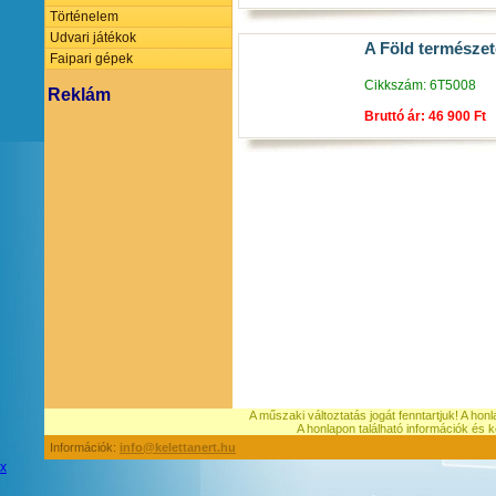
Történelem
Udvari játékok
A Föld természe
Faipari gépek
Cikkszám: 6T5008
Reklám
Bruttó ár: 46 900 Ft
A műszaki változtatás jogát fenntartjuk! A hon
A honlapon található információk é
Információk:
info@kelettanert.hu
x