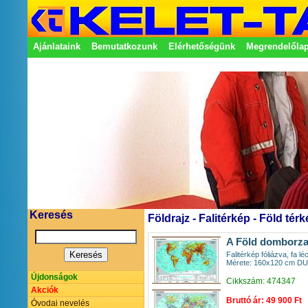
Ajánlataink
Bemutatkozunk
Elérhetőségünk
Megrendelőla
Adatkezelési nyilatkozat
Képviseletek
Keresés
Földrajz - Falitérkép - Föld tér
A Föld domborzat
Falitérkép fóliázva, fa lé
Mérete: 160x120 cm D
Újdonságok
Cikkszám: 474347
Akciók
Bruttó ár: 49 900 Ft
Óvodai nevelés