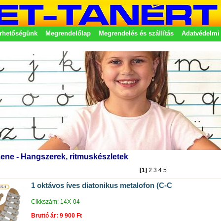
rhetőségünk
Megrendelőlap
Megrendelés és szállítás
Adatvédelmi 
etek
ene - Hangszerek, ritmuskészletek
[1]
2
3
4
5
1 oktávos íves diatonikus metalofon (C-C
Cikkszám: 14X-04
Bruttó ár: 9 900 Ft