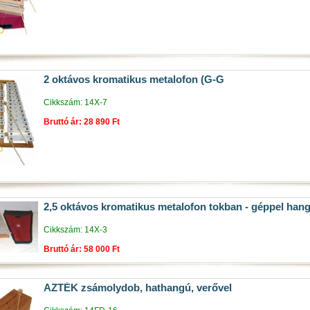
2 oktávos kromatikus metalofon (G-G
Cikkszám: 14X-7
Bruttó ár: 28 890 Ft
2,5 oktávos kromatikus metalofon tokban - géppel hango
Cikkszám: 14X-3
Bruttó ár: 58 000 Ft
AZTÉK zsámolydob, hathangú, verővel