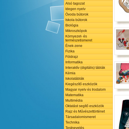
Alsó tagozat
Idegen nyelv
Óvoda bútorok
Iskola bútorok
Biológia
Mikroszkópok
Környezet- és
természetismeret
Ének-zene
Fizika
Földrajz
Informatika
Interaktív (digitális) táblák
Kémia
Iskolatáblák
Kiegészítő eszközök
Magyar nyelv és Irodalom
Matematika
Multimédia
Oktatást segítő eszközök
Rajz és Művészettörténet
Társadalomismeret
Technika
Testnevelés