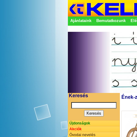
Ajánlataink
Bemutatkozunk
Elé
Adatkezelési nyilatkozat
Képvisel
Keresés
Ének-z
Újdonságok
Akciók
Óvodai nevelés