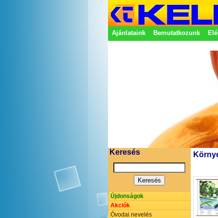
Ajánlataink
Bemutatkozunk
Elé
Adatkezelési nyilatkozat
Képvisel
Keresés
Környe
Újdonságok
Akciók
Óvodai nevelés