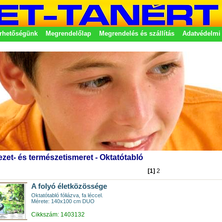
rhetőségünk
Megrendelőlap
Megrendelés és szállítás
Adatvédelmi 
etek
zet- és természetismeret - Oktatótabló
[1]
2
A folyó életközössége
Oktatótabló fóliázva, fa léccel.
Mérete: 140x100 cm DUO
Cikkszám: 1403132