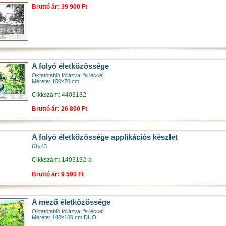
Bruttó ár: 39 900 Ft
A folyó életközössége
Oktatótabló fóliázva, fa léccel.
Mérete: 100x70 cm
Cikkszám: 4403132
Bruttó ár: 26 800 Ft
A folyó életközössége applikációs készlet
61x43
Cikkszám: 1403132-a
Bruttó ár: 9 590 Ft
A mező életközössége
Oktatótabló fóliázva, fa léccel.
Mérete: 140x100 cm DUO