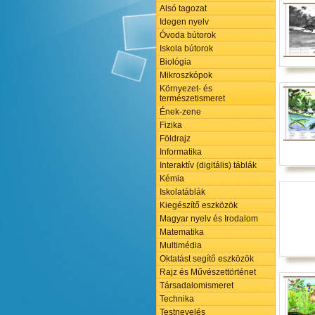
Alsó tagozat
Idegen nyelv
Óvoda bútorok
Iskola bútorok
Biológia
Mikroszkópok
Környezet- és
természetismeret
Ének-zene
Fizika
Földrajz
Informatika
Interaktív (digitális) táblák
Kémia
Iskolatáblák
Kiegészítő eszközök
Magyar nyelv és Irodalom
Matematika
Multimédia
Oktatást segítő eszközök
Rajz és Művészettörténet
Társadalomismeret
Technika
Testnevelés