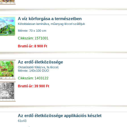
A víz körforgása a természetben
Kétoldalasan laminálva, műanyag léccel szállítjuk
Mérete: 70 x 100 cm
Cikkszám: 15T1001
Bruttó ár: 8 900 Ft
Az erdő életközössége
Oktatótabló fóliázva, fa léccel.
Mérete: 140x100 DUO
Cikkszám: 1403122
Bruttó ár: 39 900 Ft
Az erdő életközössége applikációs készlet
61x43