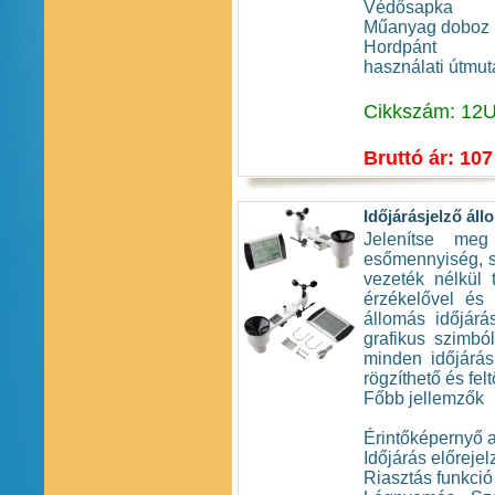
Védősapka
Műanyag doboz
Hordpánt
használati útmut
Cikkszám: 12
Bruttó ár: 107
Időjárásjelző ál
Jelenítse meg 
esőmennyiség, sz
vezeték nélkül 
érzékelővel és 
állomás időjárá
grafikus szimbó
minden időjárás
rögzíthető és felt
Főbb jellemzők
Érintőképernyő 
Időjárás előreje
Riasztás funkció