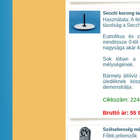
Secchi korong ta
Használata: A fe
távolság a Secc
Eutrofikus és 
mindössze 0-tól 
nagysága akár 40
Sok tóban a S
mélységének.
Bármely állóvíz
üledéknek kös
demonstrálja.
Cikkszám: 22
Bruttó ár: 55 
Szélsebesség m
Főbb jellemzők