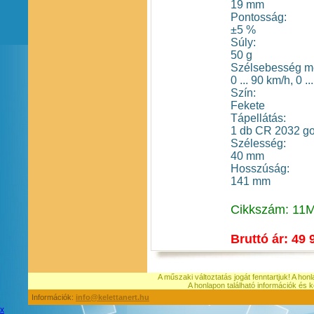
19 mm
Pontosság:
±5 %
Súly:
50 g
Szélsebesség mé
0 ... 90 km/h, 0 .
Szín:
Fekete
Tápellátás:
1 db CR 2032 gom
Szélesség:
40 mm
Hosszúság:
141 mm
Cikkszám: 11
Bruttó ár: 49 
A műszaki változtatás jogát fenntartjuk! A hon
A honlapon található információk é
Információk:
info@kelettanert.hu
x