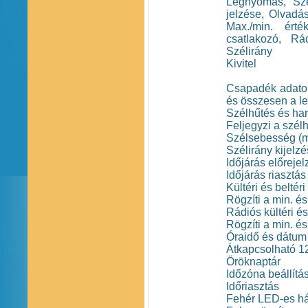
Légnyomás, Szé
jelzése, Olvadás
Max./min. érté
csatlakozó, Rá
Szélirány
Kivitel
Csapadék adatok 
és összesen a le
Szélhűtés és har
Feljegyzi a szél
Szélsebesség (m 
Szélirány kijelz
Időjárás előrejel
Időjárás riaszt
Kültéri és belté
Rögzíti a min. é
Rádiós kültéri és
Rögzíti a min. é
Óraidő és dátum 
Átkapcsolható 12
Öröknaptár
Időzóna beállítá
Időriasztás
Fehér LED-es hát