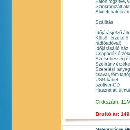
Falon rögzítve, 
Szinkronizált akt
Átviteli hatótáv 
Szállítás
Időjárásjelző ál
Külső érzékelő
rádióadóval)
Időjárásálló há
Csapadék érzék
Szélsebesség ér
Szélirány érzéke
Szerelési anyag
csavar, fém tartó
USB-kábel
szoftver-CD
Használati útmut
Cikkszám: 11
Bruttó ár: 149
Meteorológiai ál