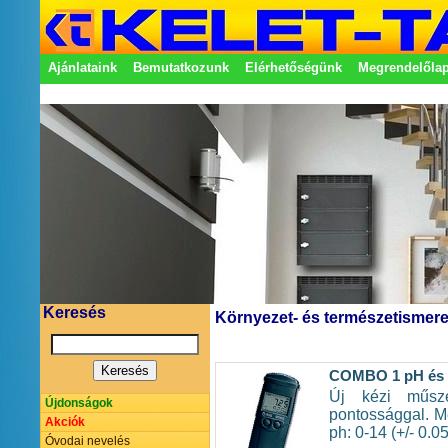
Ajánlataink
Bemutatkozunk
Elérhetőségünk
Megrendelőla
Adatkezelési nyilatkozat
Képviseletek
Keresés
Környezet- és természetismere
COMBO 1 pH és F
Új kézi műsze
Újdonságok
pontossággal. Mé
Akciók
ph: 0-14 (+/- 0.05
Óvodai nevelés