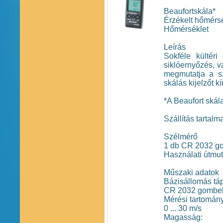
Beaufortskála*
Érzékelt hőmérs
Hőmérséklet
Leírás
Sokféle kültéri
siklóernyőzés, v
megmutatja a s
skálás kijelzőt kí
*A Beaufort skál
Szállítás tartalm
Szélmérő
1 db CR 2032 g
Használati útmut
Műszaki adatok
Bázisállomás táp
CR 2032 gombele
Mérési tartomány
0 ... 30 m/s
Magasság: