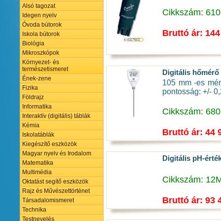
Alsó tagozat
Cikkszám: 61
Idegen nyelv
Óvoda bútorok
Bruttó ár: 144
Iskola bútorok
Biológia
Mikroszkópok
Környezet- és
természetismeret
Digitális hőmérő
Ének-zene
105 mm -es mérő
Fizika
pontosság: +/- 0,
Földrajz
Informatika
Cikkszám: 68
Interaktív (digitális) táblák
Kémia
Bruttó ár: 44 
Iskolatáblák
Kiegészítő eszközök
Magyar nyelv és Irodalom
Digitális pH-érté
Matematika
Multimédia
Cikkszám: 12
Oktatást segítő eszközök
Rajz és Művészettörténet
Bruttó ár: 93 
Társadalomismeret
Technika
Testnevelés