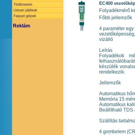
EC400 vezetőkép
Történelem
Folyadékmérő ké
Udvari játékok
Faipari gépek
Főbb jellemzők
Reklám
4 paraméter egy
vezetőképesség,
vízálló
Leírás
Folyadékok mé
felhasználóbar
készülék vonalso
rendelkezik.
Jellemzők
Automatikus hő
Memória 15 méré
Automatikus kali
Beállítható TDS 
Szállítás tartalm
4 gombelem (CR