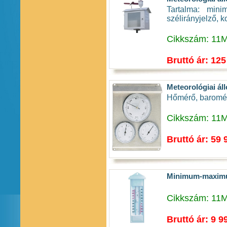
Tartalma: min
szélirányjelző, k
Cikkszám: 11
Bruttó ár: 125
Meteorológiai ál
Hőmérő, baromé
Cikkszám: 11
Bruttó ár: 59 
Minimum-maxim
Cikkszám: 11
Bruttó ár: 9 9