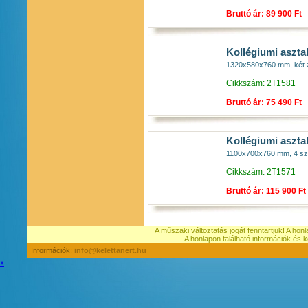
Bruttó ár: 89 900 Ft
Kollégiumi aszta
1320x580x760 mm, két zá
Cikkszám: 2T1581
Bruttó ár: 75 490 Ft
Kollégiumi aszta
1100x700x760 mm, 4 szem
Cikkszám: 2T1571
Bruttó ár: 115 900 Ft
A műszaki változtatás jogát fenntartjuk! A hon
A honlapon található információk é
Információk:
info@kelettanert.hu
x