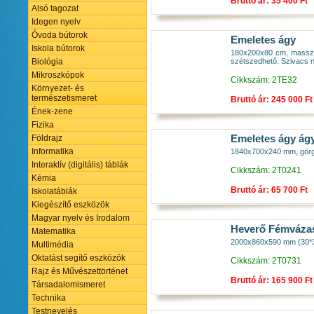
Bruttó ár: 35 400 Ft
Alsó tagozat
Idegen nyelv
Óvoda bútorok
Emeletes ágy
Iskola bútorok
180x200x80 cm, masszív 
szétszedhető. Szivacs n
Biológia
Mikroszkópok
Cikkszám: 2TE32
Környezet- és
természetismeret
Bruttó ár: 245 000 Ft
Ének-zene
Fizika
Emeletes ágy ág
Földrajz
Informatika
1840x700x240 mm, görgős
Interaktív (digitális) táblák
Cikkszám: 2T0241
Kémia
Bruttó ár: 65 700 Ft
Iskolatáblák
Kiegészítő eszközök
Magyar nyelv és Irodalom
Heverő Fémváza
Matematika
2000x860x590 mm (30*30 
Multimédia
Oktatást segítő eszközök
Cikkszám: 2T0731
Rajz és Művészettörténet
Bruttó ár: 165 900 Ft
Társadalomismeret
Technika
Testnevelés