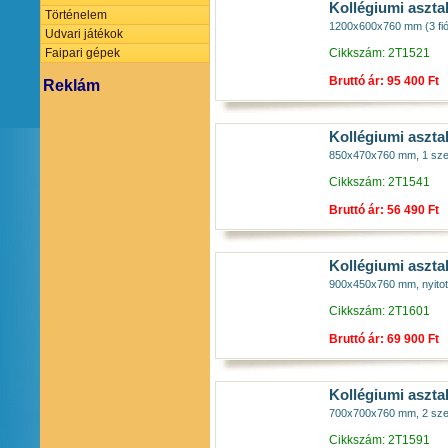
Kollégiumi aszta
Történelem
1200x600x760 mm (3 fiók
Udvari játékok
Cikkszám: 2T1521
Faipari gépek
Bruttó ár: 95 400 Ft
Reklám
Kollégiumi aszta
850x470x760 mm, 1 szem
Cikkszám: 2T1541
Bruttó ár: 56 490 Ft
Kollégiumi aszta
900x450x760 mm, nyitott 
Cikkszám: 2T1601
Bruttó ár: 69 900 Ft
Kollégiumi aszta
700x700x760 mm, 2 szem.
Cikkszám: 2T1591