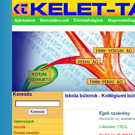
Ajánlataink
Bemutatkozunk
Elérhetőségünk
Megrendelőla
Adatkezelési nyilatkozat
Képviseletek
Keresés
Iskola bútorok - Kollégiumi bút
Éjjeli szekrény
45x43x39 cm, laminált b
Újdonságok
Cikkszám: 2TE31
Akciók
Óvodai nevelés