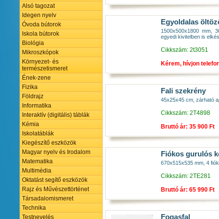
Alsó tagozat
Idegen nyelv
Egyoldalas öltö
Óvoda bútorok
1500x500x1800 mm, 30x
Iskola bútorok
egyedi kivitelben is elkés
Biológia
Cikkszám: 2t3051
Mikroszkópok
Környezet- és
Kérem, hívjon telefo
természetismeret
Ének-zene
Fizika
Fali szekrény
Földrajz
45x25x45 cm, zárható ajt
Informatika
Cikkszám: 2T4898
Interaktív (digitális) táblák
Kémia
Bruttó ár: 35 900 Ft
Iskolatáblák
Kiegészítő eszközök
Magyar nyelv és Irodalom
Fiókos gurulós k
Matematika
670x515x535 mm, 4 fióko
Multimédia
Cikkszám: 2TE281
Oktatást segítő eszközök
Rajz és Művészettörténet
Bruttó ár: 65 990 Ft
Társadalomismeret
Technika
Fogasfal
Testnevelés