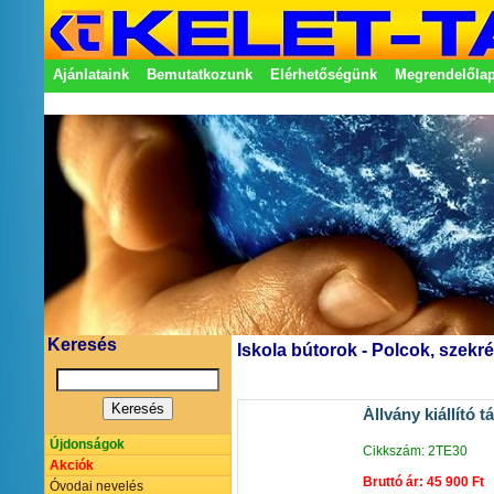
Ajánlataink
Bemutatkozunk
Elérhetőségünk
Megrendelőla
Adatkezelési nyilatkozat
Képviseletek
Keresés
Iskola bútorok - Polcok, szek
Állvány kiállító 
Újdonságok
Cikkszám: 2TE30
Akciók
Bruttó ár: 45 900 Ft
Óvodai nevelés