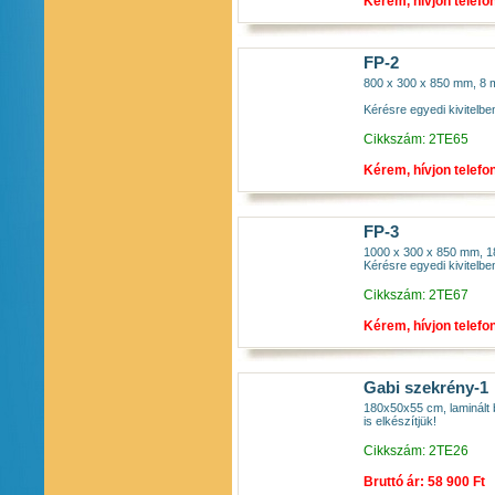
Kérem, hívjon telefo
FP-2
800 x 300 x 850 mm, 8 mm
Kérésre egyedi kivitelben
Cikkszám: 2TE65
Kérem, hívjon telefo
FP-3
1000 x 300 x 850 mm, 18 
Kérésre egyedi kivitelben
Cikkszám: 2TE67
Kérem, hívjon telefo
Gabi szekrény-1
180x50x55 cm, laminált 
is elkészítjük!
Cikkszám: 2TE26
Bruttó ár: 58 900 Ft