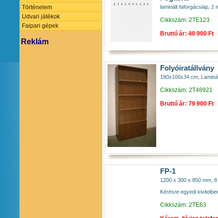
laminált faforgácslap, 2
Történelem
Udvari játékok
Cikkszám: 2TE123
Faipari gépek
Bruttó ár: 40 900 Ft
Reklám
Folyóiratállvány
180x100x34 cm, Laminált f
Cikkszám: 2T48921
Bruttó ár: 79 900 Ft
FP-1
1200 x 300 x 850 mm, 8 m
Kérésre egyedi kivitelben
Cikkszám: 2TE63