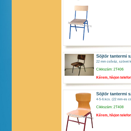
Söjtör tantermi s
22 mm csőváz, szövet k
Cikkszám: 2T406
Kérem, hívjon telefo
Söjtör tantermi sz
4-5-6.kcs. (22 mm-es cs
Cikkszám: 2T408
Kérem, hívjon telefo