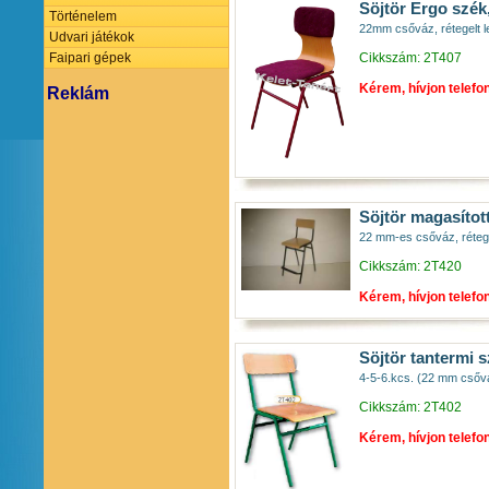
Söjtör Ergo szék,
Történelem
22mm csőváz, rétegelt le
Udvari játékok
Cikkszám: 2T407
Faipari gépek
Kérem, hívjon telefo
Reklám
Söjtör magasítot
22 mm-es csőváz, rétege
Cikkszám: 2T420
Kérem, hívjon telefo
Söjtör tantermi s
4-5-6.kcs. (22 mm csővá
Cikkszám: 2T402
Kérem, hívjon telefo