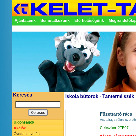
Ajánlataink
Bemutatkozunk
Elérhetőségünk
Megrendelőla
Adatkezelési nyilatkozat
Képviseletek
Keresés
Iskola bútorok - Tantermi szék
Füzettartó rács
Asztalra, székre szerelh
Újdonságok
Cikkszám: 2TE07
Akciók
Óvodai nevelés