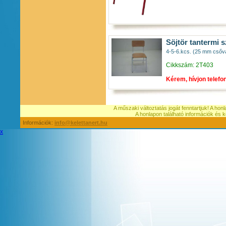
Söjtör tantermi sz
4-5-6.kcs. (25 mm csővá
Cikkszám: 2T403
Kérem, hívjon telefo
A műszaki változtatás jogát fenntartjuk! A hon
A honlapon található információk é
Információk:
info@kelettanert.hu
x