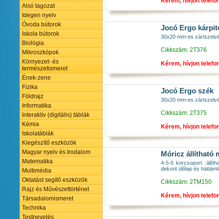
Kérem, hívjon telefo
Alsó tagozat
Idegen nyelv
Óvoda bútorok
Jocó Ergo kárpit
Iskola bútorok
30x20 mm-es zártszelvén
Biológia
Cikkszám: 2T376
Mikroszkópok
Környezet- és
Kérem, hívjon telefo
természetismeret
Ének-zene
Fizika
Jocó Ergo szék
Földrajz
30x20 mm-es zártszelvén
Informatika
Cikkszám: 2T375
Interaktív (digitális) táblák
Kémia
Kérem, hívjon telefo
Iskolatáblák
Kiegészítő eszközök
Magyar nyelv és Irodalom
Móricz állítható
Matematika
4-5-6 korcsoport. áll
dekorit ülőlap és háttáml
Multimédia
Oktatást segítő eszközök
Cikkszám: 2TM150
Rajz és Művészettörténet
Kérem, hívjon telefo
Társadalomismeret
Technika
Testnevelés