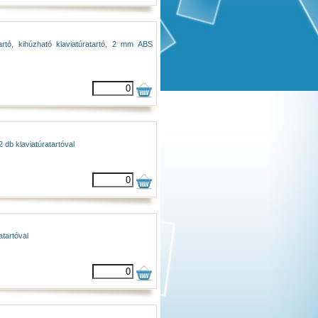
rtó, kihúzható klaviatúratartó, 2 mm ABS
 db klaviatúratartóval
tartóval