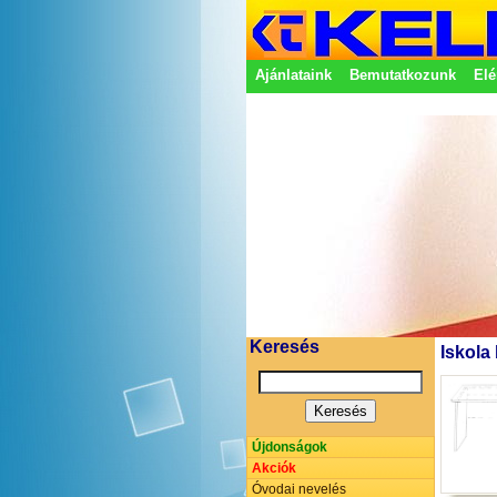
Ajánlataink
Bemutatkozunk
Elé
Adatkezelési nyilatkozat
Képvisel
Keresés
Iskola
Újdonságok
Akciók
Óvodai nevelés