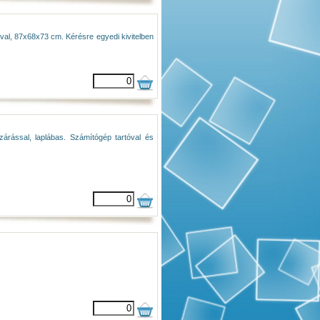
óval, 87x68x73 cm. Kérésre egyedi kivitelben
rással, laplábas. Számítógép tartóval és