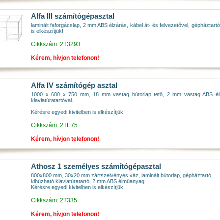
Alfa III számítógépasztal
laminált faforgácslap, 2 mm ABS élzárás, kábel át- és felvezetővel, gépháztart
is elkészítjük!
Cikkszám: 2T3293
Kérem, hívjon telefonon!
Alfa IV számítógép asztal
1000 x 600 x 750 mm, 18 mm vastag bútorlap tető, 2 mm vastag ABS élzá
klaviatúratartóval.
Kérésre egyedi kivitelben is elkészítjük!
Cikkszám: 2TE75
Kérem, hívjon telefonon!
Athosz 1 személyes számítógépasztal
800x800 mm, 30x20 mm zártszelvényes váz, laminált bútorlap, gépháztartó,
kihúzható klaviatúratartó, 2 mm ABS élműanyag
Kérésre egyedi kivitelben is elkészítjük!
Cikkszám: 2T335
Kérem, hívjon telefonon!