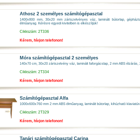
Athosz 2 személyes számítógépasztal
1400x800 mm, 30x20 mm zártszelvényes váz, laminált bútorlap, gépházta
élműanyag. Kérésre egyedi kivitelben is elkészítjük!
Cikkszám: 2T336
Kérem, hívjon telefonon!
Móra számítógépasztal 2 személyes
140x70 cm, 30x20 zártszelvény váz, laminált faforgácslap, 2 mm ABS élzárás, 2
Cikkszám: 2T334
Kérem, hívjon telefonon!
Számítógépasztal Alfa
1000x600x760 mm 2 mm ABS élműanyag, laminált bútorlap, kihúzható klaviatúra
Cikkszám: 2T329
Kérem, hívjon telefonon!
Tanári számítógépasztal Carina