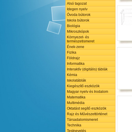
Alsó tagozat
Idegen nyelv
Óvoda bútorok
Iskola bútorok
Biológia
Mikroszkópok
Környezet- és
természetismeret
Ének-zene
Fizika
Földrajz
Informatika
Interaktív (digitális) táblák
Kémia
Iskolatáblák
Kiegészítő eszközök
Magyar nyelv és Irodalom
Matematika
Multimédia
Oktatást segítő eszközök
Rajz és Művészettörténet
Társadalomismeret
Technika
Testnevelés