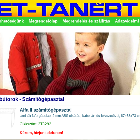
rhetőségünk
Megrendelőlap
Megrendelés és szállítás
Adatvédelmi 
etek
 bútorok - Számítógépasztal
Alfa II számítógépasztal
laminált faforgácslap, 2 mm ABS élzárás, kábel át- és felvezetővel, 87x68x73 cm.
Cikkszám: 2T3292
Kérem, hívjon telefonon!