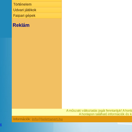
Történelem
Udvari játékok
Faipari gépek
Reklám
A műszaki változtatás jogát fenntartjuk! A hon
A honlapon található információk é
Információk:
info@kelettanert.hu
x