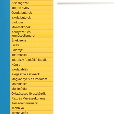
Alsó tagozat
Idegen nyelv
Óvoda bútorok
Iskola bútorok
Biológia
Mikroszkópok
Környezet- és
természetismeret
Ének-zene
Fizika
Földrajz
Informatika
Interaktív (digitális) táblák
Kémia
Iskolatáblák
Kiegészítő eszközök
Magyar nyelv és Irodalom
Matematika
Multimédia
Oktatást segítő eszközök
Rajz és Művészettörténet
Társadalomismeret
Technika
Testnevelés