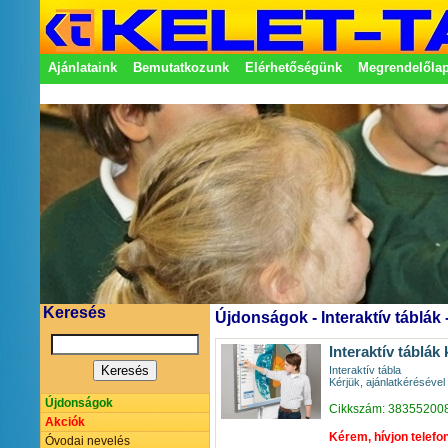
Ajánlataink
Bemutatkozunk
Elérhetőségünk
Megrendelőla
Adatkezelési nyilatkozat
Képviseletek
Keresés
Újdonságok - Interaktív táblák -
Interaktív táblá
Interaktív tábla
Kérjük, ajánlatkérésével
Újdonságok
Cikkszám: 38355200
Akciók
Kérem, hívjon telefo
Óvodai nevelés