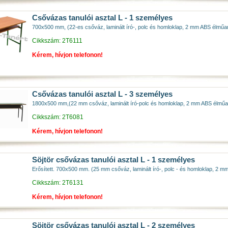
Csővázas tanulói asztal L - 1 személyes
700x500 mm, (22-es csőváz, laminált író-, polc és homloklap, 2 mm ABS élműa
Cikkszám: 2T6111
Kérem, hívjon telefonon!
Csővázas tanulói asztal L - 3 személyes
1800x500 mm,(22 mm csőváz, laminált író-polc és homloklap, 2 mm ABS élmű
Cikkszám: 2T6081
Kérem, hívjon telefonon!
Söjtör csővázas tanulói asztal L - 1 személyes
Erősített. 700x500 mm. (25 mm csőváz, laminált író-, polc - és homloklap, 2 
Cikkszám: 2T6131
Kérem, hívjon telefonon!
Söjtör csővázas tanulói asztal L - 2 személyes