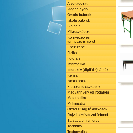
Alsó tagozat
Idegen nyelv
Óvoda bútorok
Iskola bútorok
Biológia
Mikroszkópok
Környezet- és
természetismeret
Ének-zene
Fizika
Földrajz
Informatika
Interaktív (digitális) táblák
Kémia
Iskolatáblák
Kiegészítő eszközök
Magyar nyelv és Irodalom
Matematika
Multimédia
Oktatást segítő eszközök
Rajz és Művészettörténet
Társadalomismeret
Technika
Testnevelés