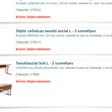
Erősített. 1200x500 mm, 4-5-6.kcs. (25-ös csőváz, laminált író-, polc- és ho
Cikkszám: 2T6151
Kérem, hívjon telefonon!
Söjtör csővázas tanulói asztal L - 3 személyes
Erősített 1800x500 mm, (25 mm csőváz, laminált író-polc és homloklap, 2 mm
Cikkszám: 2T6171
Kérem, hívjon telefonon!
Tanulóasztal Suli L - 2 személyes
1200x500 mm,(30x20 zártszelvény váz, laminált író-polc és homloklap, 2 mm 
Cikkszám: 2T689
Kérem, hívjon telefonon!