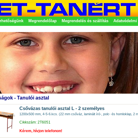
rhetőségünk
Megrendelőlap
Megrendelés és szállítás
Adatvédelmi 
etek
ágok - Tanulói asztal
Csővázas tanulói asztal L - 2 személyes
1200x500 mm, 4-5-6.kcs. (22 mm csőváz, laminált író-, polc- és homloklap, 
Cikkszám: 2T6051
Kérem, hívjon telefonon!