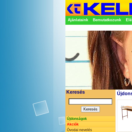
Ajánlataink
Bemutatkozunk
Elé
Adatkezelési nyilatkozat
Képvisel
Keresés
Újdons
Újdonságok
Akciók
Óvodai nevelés