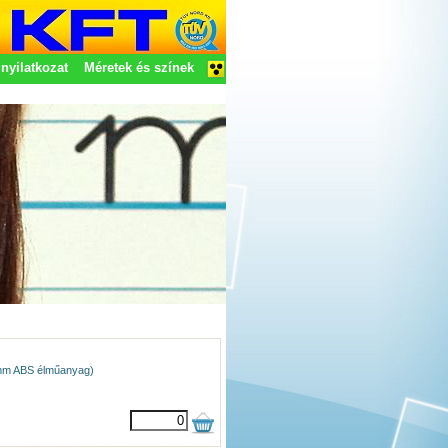
nyilatkozat
Méretek és színek
2 mm ABS élműanyag)