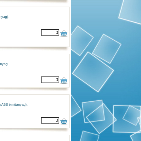
nyag).
anyag
mm ABS élműanyag).