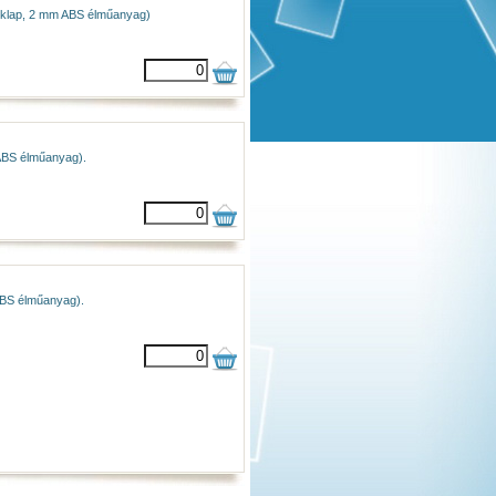
mloklap, 2 mm ABS élműanyag)
 ABS élműanyag).
ABS élműanyag).