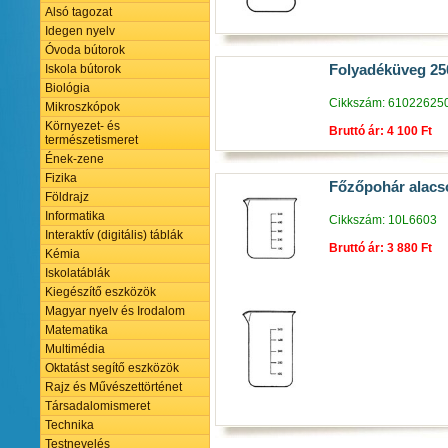
Alsó tagozat
Idegen nyelv
Óvoda bútorok
Folyadéküveg 25
Iskola bútorok
Biológia
Cikkszám: 61022625
Mikroszkópok
Környezet- és
Bruttó ár: 4 100 Ft
természetismeret
Ének-zene
Fizika
Főzőpohár alacs
Földrajz
Informatika
Cikkszám: 10L6603
Interaktív (digitális) táblák
Bruttó ár: 3 880 Ft
Kémia
Iskolatáblák
Kiegészítő eszközök
Magyar nyelv és Irodalom
Matematika
Multimédia
Oktatást segítő eszközök
Rajz és Művészettörténet
Társadalomismeret
Technika
Testnevelés