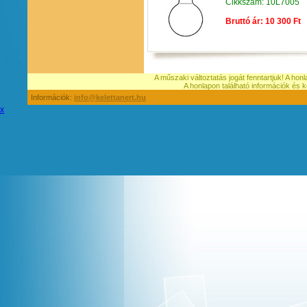
Cikkszám: 10L7005
Bruttó ár: 10 300 Ft
A műszaki változtatás jogát fenntartjuk! A hon
A honlapon található információk é
Információk:
info@kelettanert.hu
x