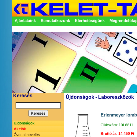
Ajánlataink
Bemutatkozunk
Elérhetőségünk
Megrendelőla
Adatkezelési nyilatkozat
Képviseletek
Keresés
Újdonságok - Laboreszközök
Erlenmeyer lomb
Újdonságok
Cikkszám: 10L6811
Akciók
Bruttó ár: 14 450 Ft
Óvodai nevelés