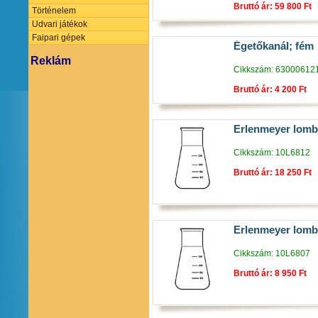
Bruttó ár: 59 800 Ft
Történelem
Udvari játékok
Faipari gépek
Égetőkanál; fém
Reklám
Cikkszám: 63000612
Bruttó ár: 4 200 Ft
Erlenmeyer lomb
Cikkszám: 10L6812
Bruttó ár: 18 250 Ft
Erlenmeyer lomb
Cikkszám: 10L6807
Bruttó ár: 8 950 Ft