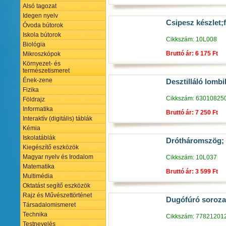
Alsó tagozat
Idegen nyelv
Csipesz készlet;
Óvoda bútorok
Iskola bútorok
Cikkszám: 10L008
Biológia
Bruttó ár: 6 175 Ft
Mikroszkópok
Környezet- és
természetismeret
Ének-zene
Desztilláló lomb
Fizika
Cikkszám: 63010825
Földrajz
Informatika
Bruttó ár: 7 250 Ft
Interaktív (digitális) táblák
Kémia
Iskolatáblák
Drótháromszög; 
Kiegészítő eszközök
Magyar nyelv és Irodalom
Cikkszám: 10L037
Matematika
Bruttó ár: 3 599 Ft
Multimédia
Oktatást segítő eszközök
Rajz és Művészettörténet
Dugófúró soroza
Társadalomismeret
Technika
Cikkszám: 77821201
Testnevelés