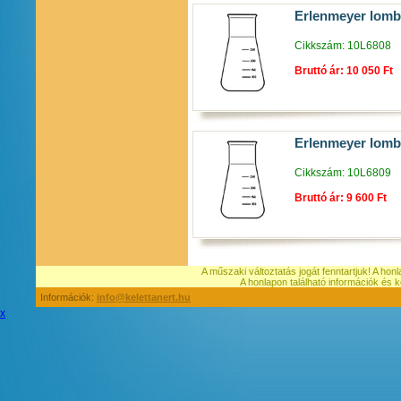
Erlenmeyer lomb
Cikkszám: 10L6808
Bruttó ár: 10 050 Ft
Erlenmeyer lomb
Cikkszám: 10L6809
Bruttó ár: 9 600 Ft
A műszaki változtatás jogát fenntartjuk! A hon
A honlapon található információk é
Információk:
info@kelettanert.hu
x