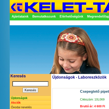
Ajánlataink
Bemutatkozunk
Elérhetőségünk
Megrendelőla
Adatkezelési nyilatkozat
Képviseletek
Keresés
Újdonságok - Laboreszközök
Csepegtető pipet
Újdonságok
Cikkszám: 10L069
Akciók
Bruttó ár: 4 600 Ft
Óvodai nevelés