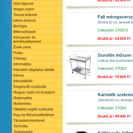
Bruttó ár: 65 400 Ft
Alsó tagozat
Idegen nyelv
Óvoda bútorok
Fali méregszers
Iskola bútorok
80x60x32 cm, laminált b
Biológia
Cikkszám: 2TO072
Mikroszkópok
Környezet- és
Bruttó ár: 54 600 Ft
természetismeret
Ének-zene
Fizika
Gurulós műszer 
Földrajz
2 tálcás fém eszköztáro
Informatika
Cikkszám: 2TO03
Interaktív (digitális) táblák
Kémia
Bruttó ár: 79 900 Ft
Iskolatáblák
Kiegészítő eszközök
Magyar nyelv és Irodalom
Kartoték szekrény
Matematika
150x36x50 cm, laminált 
Multimédia
Cikkszám: 2TO04
Oktatást segítő eszközök
Rajz és Művészettörténet
Bruttó ár: 49 490 Ft
Társadalomismeret
Technika
Testnevelés