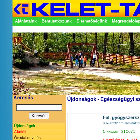
Ajánlataink
Bemutatkozunk
Elérhetőségünk
Megrendelőla
Adatkezelési nyilatkozat
Képviseletek
Keresés
Újdonságok - Egészségügyi s
Fali gyógyszers
80x60x32 cm, laminált b
Újdonságok
Cikkszám: 2TO071
Akciók
Óvodai nevelés