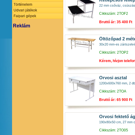
Kétlépcsős fell
Történelem
22 mm csőváz, csúszásm
Udvari játékok
Cikkszám: 2TOF2
Faipari gépek
Bruttó ár: 35 400 Ft
Reklám
Öltözőpad 2 mét
30x20 mm-es zártszelvén
Cikkszám: 2TOP2
Kérem, hívjon telefo
Orvosi asztal
1200x600x760 mm, 2 db 
Cikkszám: 2TOA
Bruttó ár: 65 900 Ft
Orvosi fektető á
190x80x50 cm, 27 mm cső
Cikkszám: 2TO05