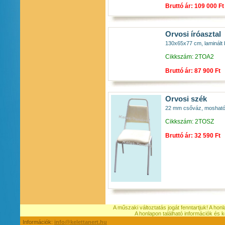
Bruttó ár: 109 000 Ft
Orvosi íróasztal
130x65x77 cm, laminált 
Cikkszám: 2TOA2
Bruttó ár: 87 900 Ft
Orvosi szék
22 mm csőváz, mosható, s
Cikkszám: 2TOSZ
Bruttó ár: 32 590 Ft
A műszaki változtatás jogát fenntartjuk! A hon
A honlapon található információk é
Információk:
info@kelettanert.hu