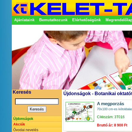
Ajánlataink
Bemutatkozunk
Elérhetőségünk
Megrendelőla
Adatkezelési nyilatkozat
Képviseletek
Keresés
Újdonságok - Botanikai oktató
A megporzás
70x100 cm-es kétoldalasa
Cikkszám: 3T016
Újdonságok
Akciók
Bruttó ár: 8 900 Ft
Óvodai nevelés