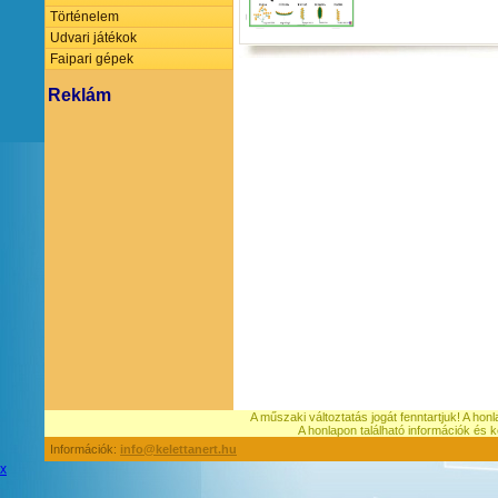
Történelem
Udvari játékok
Faipari gépek
Reklám
A műszaki változtatás jogát fenntartjuk! A hon
A honlapon található információk é
Információk:
info@kelettanert.hu
x