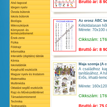
Bruttó ár: 8 9
Alsó tagozat
Idegen nyelv
Óvoda bútorok
Iskola bútorok
Az orosz ÁBC be
Biológia
Kétoldalasan hől
Mikroszkópok
Mérete: 70x100
Környezet- és
természetismeret
Ének-zene
Cikkszám: 1T
Fizika
Földrajz
Bruttó ár: 8 9
Informatika
Interaktív (digitális) táblák
Kémia
Maja szemja (A cs
Iskolatáblák
A családhoz kap
Kiegészítő eszközök
tanításához. A h
Magyar nyelv és Irodalom
Erős, írható-lemo
Matematika
Multimédia
Mérete: 160x12
Oktatást segítő eszközök
Rajz és Művészettörténet
Cikkszám: 1T
Társadalomismeret
Technika
Bruttó ár: 75 
Testnevelés