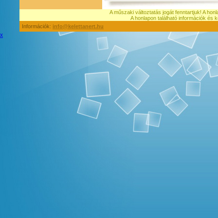
A műszaki változtatás jogát fenntartjuk! A hon
A honlapon található információk é
Információk:
info@kelettanert.hu
x