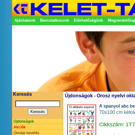
Ajánlataink
Bemutatkozunk
Elérhetőségünk
Megrendelőla
Adatkezelési nyilatkozat
Képviseletek
Keresés
Újdonságok - Orosz nyelvi okt
A spanyol abc be
70x100 cm kétol
Újdonságok
Cikkszám: 1T
Akciók
Óvodai nevelés