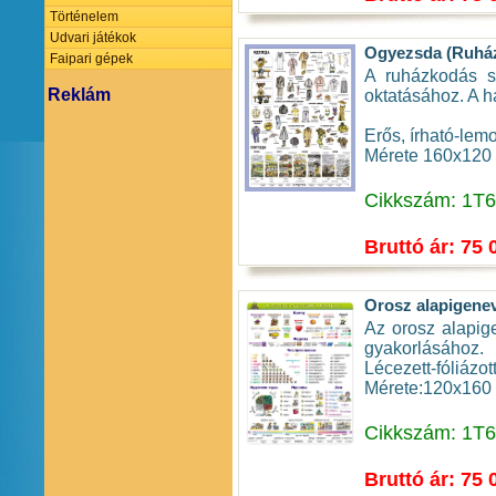
Történelem
Udvari játékok
Ogyezsda (Ruháza
Faipari gépek
A ruházkodás s
Reklám
oktatásához. A h
Erős, írható-lemo
Mérete 160x120
Cikkszám: 1T
Bruttó ár: 75 
Orosz alapigene
Az orosz alapige
gyakorlásához.
Lécezett-fóliázo
Mérete:120x160
Cikkszám: 1T
Bruttó ár: 75 