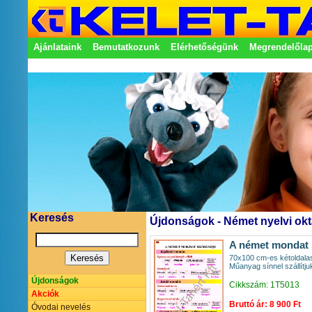
Ajánlataink
Bemutatkozunk
Elérhetőségünk
Megrendelőla
Adatkezelési nyilatkozat
Képviseletek
Keresés
Újdonságok - Német nyelvi okt
A német mondat 
70x100 cm-es kétoldalas
Műanyag sínnel szállítju
Újdonságok
Cikkszám: 1T5013
Akciók
Bruttó ár: 8 900 Ft
Óvodai nevelés