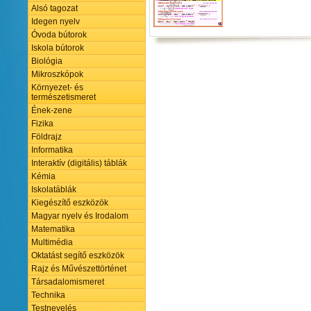
Alsó tagozat
Idegen nyelv
Óvoda bútorok
Iskola bútorok
Biológia
Mikroszkópok
Környezet- és
természetismeret
Ének-zene
Fizika
Földrajz
Informatika
Interaktív (digitális) táblák
Kémia
Iskolatáblák
Kiegészítő eszközök
Magyar nyelv és Irodalom
Matematika
Multimédia
Oktatást segítő eszközök
Rajz és Művészettörténet
Társadalomismeret
Technika
Testnevelés