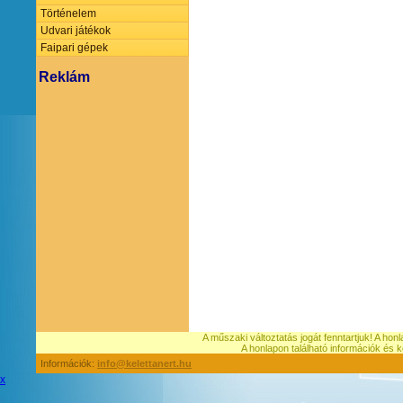
Történelem
Udvari játékok
Faipari gépek
Reklám
A műszaki változtatás jogát fenntartjuk! A hon
A honlapon található információk é
Információk:
info@kelettanert.hu
x