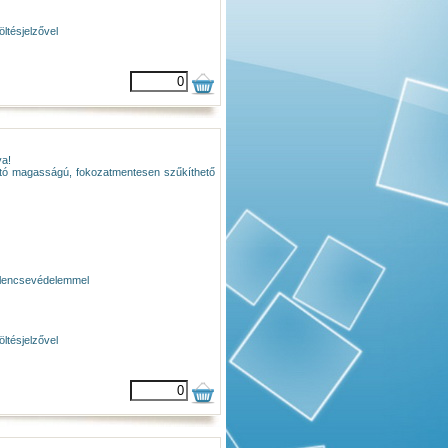
ltésjelzővel
va!
ható magasságú, fokozatmentesen szűkíthető
al lencsevédelemmel
ltésjelzővel