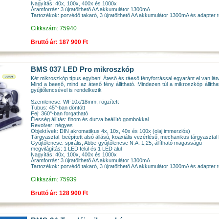
Nagyítás: 40x, 100x, 400x és 1000x
Áramforrás: 3 újratölthető AA akkumulátor 1300mA
Tartozékok: porvédő takaró, 3 újratölthető AA akkumulátor 1300mA és adapter tö
Cikkszám: 75940
Bruttó ár: 187 900 Ft
BMS 037 LED Pro mikroszkóp
Két mikroszkóp típus egyben! Áteső és ráeső fényforrással egyaránt el van lát
Mind a beeső, mind az áteső fény állítható. Mindezen túl a mikroszkóp állít
gyűjtőlencsével is rendelkezik
Szemlencse: WF10x/18mm, rögzített
Tubus: 45°-ban döntött
Fej: 360°-ban forgatható
Élesség állítás: finom és durva beállító gombokkal
Revolver: négyes
Objektívek: DIN akromatikus 4x, 10x, 40x és 100x (olaj immerziós)
Tárgyasztal: beépített alsó állású, koaxiális vezérlésű, mechanikus tárgyaszt
Gyűjtőlencse: spirális, Abbe-gyűjtőlencse N.A. 1,25, állítható magasságú
megvilágítás: 1 LED felül és 1 LED alul
Nagyítás: 40x, 100x, 400x és 1000x
Áramforrás: 3 újratölthető AA akkumulátor 1300mA
Tartozékok: porvédő takaró, 3 újratölthető AA akkumulátor 1300mA és adapter tö
Cikkszám: 75939
Bruttó ár: 128 900 Ft