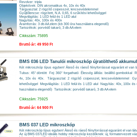
Revolver: tripla
Objektívek: DIN akromatikus 4x, 10x és 40x
Tárgyasztal: 2 rögzítő csipesszel, lencsevédelemmel
Gyűjtőlencse: rögzített, N.A. 0,65, 6 szűkítési lehetőséggel
Megvilágítás: 1 LED felül és 1 LED alul
Nagyítás: 40x, 100x és 400x
Áramforrás: 3 db AA elem (kb 300 óra használatra elegendő)
Tartozékok: porvédő takaró, 3 db AA elem
Cikkszám: 75895
Bruttó ár: 49 950 Ft
BMS 036 LED Tanulói mikroszkóp újratölthető akkumul
Két mikroszkóp típus egyben! Áteső és ráeső fényforrással egyaránt el van l
Tubus: 45° döntött  Fej: 360° forgatható  Élesség állítás: beállító gombokkal  
4x, 10x és 40x.  Tárgyasztal: 2 rögzítő csipesszel, lencsevédelemmel  Gyűj
lehetőséggel  Megvilágítás: 1 LED felül és 1 LED alul  Nagyítás: 40x, 100x é
használatra elegendő)  Tartozékok: porvédő takaró, 3 db AA elem
Cikkszám: 75925
Bruttó ár: 64 900 Ft
BMS 037 LED mikroszkóp
Két mikroszkóp típus egyben! Áteső és ráeső fényforrással egyaránt el van lát
Az új BMS 037LED ideális hobby mikroszkóp kezdőknek: új, formatervezett v