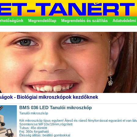
rhetőségünk
Megrendelőlap
Megrendelés és szállítás
Adatvédelmi 
etek
ágok - Biológiai mikroszkópok kezdőknek
BMS 036 LED Tanulói mikroszkóp
Tanulói mikroszkóp
Két mikroszkóp típus egyben! Áteső és ráeső fényforrással egyaránt el van lát
Szemlencse:WF10x/18mm,rögzített
Tubus: 45o döntött
Fej: 360o forgatható
Élesség állítás: beállító gombokkal