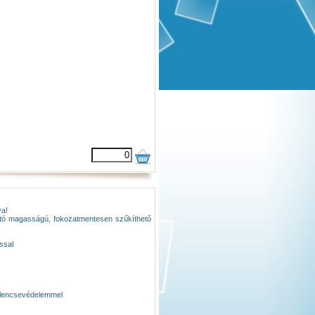
va!
ható magasságú, fokozatmentesen szűkíthető
ssal
al lencsevédelemmel