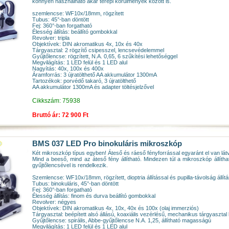
könnyen használható akár terepi körülmények között is.
szemlencse: WF10x/18mm, rögzített
Tubus: 45°-ban döntött
Fej: 360°-ban forgatható
Élesség állítás: beállító gombokkal
Revolver: tripla
Objektívek: DIN akromatikus 4x, 10x és 40x
Tárgyasztal: 2 rögzítő csipesszel, lencsevédelemmel
Gyűjtőlencse: rögzített, N.A. 0,65, 6 szűkítési lehetőséggel
Megvilágítás: 1 LED felül és 1 LED alul
Nagyítás: 40x, 100x és 400x
Áramforrás: 3 újratölthető AA akkumulátor 1300mA
Tartozékok: porvédő takaró, 3 újratölthető
AA akkumulátor 1300mA és adapter töltésjelzővel
Cikkszám: 75938
Bruttó ár: 72 900 Ft
BMS 037 LED Pro binokuláris mikroszkóp
Két mikroszkóp típus egyben! Áteső és ráeső fényforrással egyaránt el van lát
Mind a beeső, mind az áteső fény állítható. Mindezen túl a mikroszkóp állít
gyűjtőlencsével is rendelkezik.
Szemlencse: WF10x/18mm, rögzített, dioptria állítással és pupilla-távolság állítá
Tubus: binokuláris, 45°-ban döntött
Fej: 360°-ban forgatható
Élesség állítás: finom és durva beállító gombokkal
Revolver: négyes
Objektívek: DIN akromatikus 4x, 10x, 40x és 100x (olaj immerziós)
Tárgyasztal: beépített alsó állású, koaxiális vezérlésű, mechanikus tárgyaszt
Gyűjtőlencse: spirális, Abbe-gyűjtőlencse N.A. 1,25, állítható magasságú
Megvilágítás: 1 LED felül és 1 LED alul