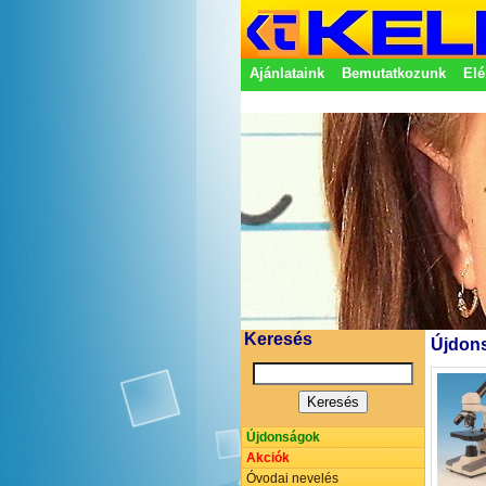
Ajánlataink
Bemutatkozunk
Elé
Adatkezelési nyilatkozat
Képvisel
Keresés
Újdons
Újdonságok
Akciók
Óvodai nevelés