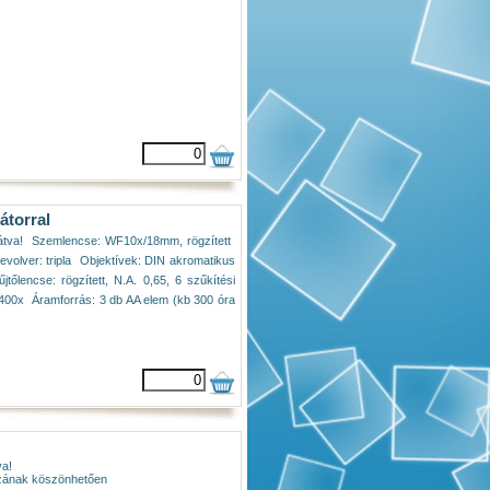
átorral
átva!  Szemlencse: WF10x/18mm, rögzített 
Revolver: tripla  Objektívek: DIN akromatikus
tőlencse: rögzített, N.A. 0,65, 6 szűkítési
s 400x  Áramforrás: 3 db AA elem (kb 300 óra
va!
ázának köszönhetően