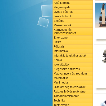
Alsó tagozat
Idegen nyelv
Óvoda bútorok
Iskola bútorok
Biológia
Mikroszkópok
Környezet- és
természetismeret
Ének-zene
Fizika
Földrajz
Informatika
Interaktív (digitális) táblák
Kémia
Iskolatáblák
Kiegészítő eszközök
Magyar nyelv és Irodalom
Matematika
Multimédia
Oktatást segítő eszközök
Rajz és Művészettörténet
Társadalomismeret
Technika
Testnevelés