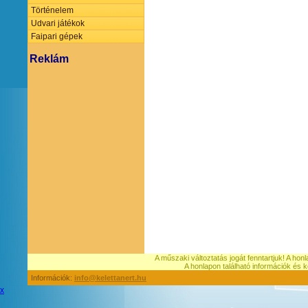
Történelem
Udvari játékok
Faipari gépek
Reklám
A műszaki változtatás jogát fenntartjuk! A hon
A honlapon található információk é
Információk:
info@kelettanert.hu
x