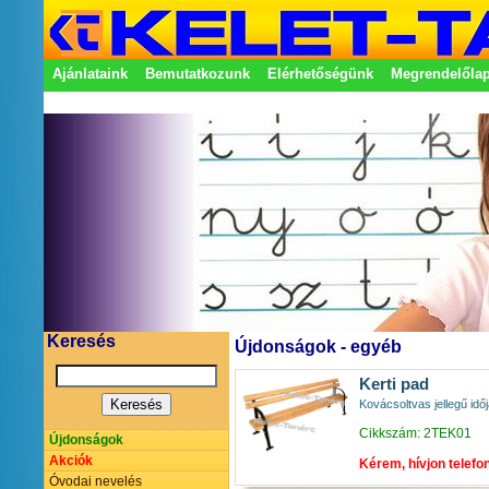
Ajánlataink
Bemutatkozunk
Elérhetőségünk
Megrendelőla
Adatkezelési nyilatkozat
Képviseletek
Keresés
Újdonságok - egyéb
Kerti pad
Kovácsoltvas jellegű időj
Cikkszám: 2TEK01
Újdonságok
Akciók
Kérem, hívjon telefo
Óvodai nevelés