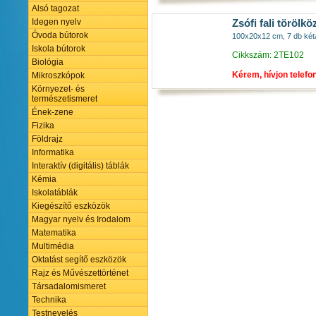
Alsó tagozat
Idegen nyelv
Zsófi fali törölk
Óvoda bútorok
100x20x12 cm, 7 db kétág
Iskola bútorok
Cikkszám: 2TE102
Biológia
Kérem, hívjon telefo
Mikroszkópok
Környezet- és
természetismeret
Ének-zene
Fizika
Földrajz
Informatika
Interaktív (digitális) táblák
Kémia
Iskolatáblák
Kiegészítő eszközök
Magyar nyelv és Irodalom
Matematika
Multimédia
Oktatást segítő eszközök
Rajz és Művészettörténet
Társadalomismeret
Technika
Testnevelés