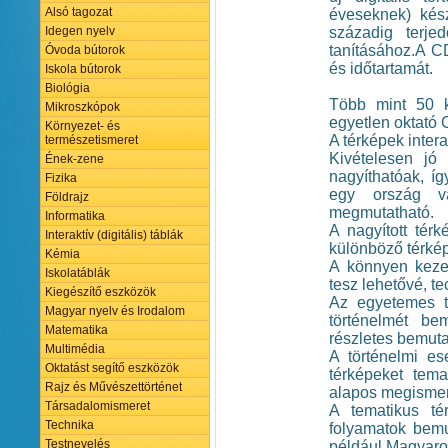
Alsó tagozat
éveseknek) kész
századig terj
Idegen nyelv
tanításához.A C
Óvoda bútorok
és időtartamát.
Iskola bútorok
Biológia
Több mint 50 ki
Mikroszkópok
egyetlen oktató 
Környezet- és
A térképek inter
természetismeret
Kivételesen jó
Ének-zene
nagyíthatóak, íg
Fizika
egy ország va
Földrajz
megmutatható.
Informatika
A nagyított tér
Interaktív (digitális) táblák
különböző térkép
Kémia
A könnyen kezel
Iskolatáblák
tesz lehetővé, te
Kiegészítő eszközök
Az egyetemes t
Magyar nyelv és Irodalom
történelmét be
Matematika
részletes bemuta
Multimédia
A történelmi es
Oktatást segítő eszközök
térképeket tema
Rajz és Művészettörténet
alapos megismert
Társadalomismeret
A tematikus tér
Technika
folyamatok bemu
Testnevelés
például Magyaro