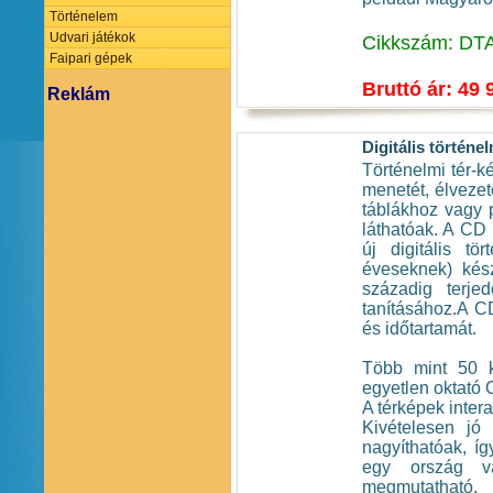
Történelem
Udvari játékok
Cikkszám: DT
Faipari gépek
Bruttó ár: 49 
Reklám
Digitális történel
Történelmi tér-k
menetét, élvezet
táblákhoz vagy p
láthatóak. A CD 
új digitális t
éveseknek) kész
századig terj
tanításához.A C
és időtartamát.
Több mint 50 ki
egyetlen oktató 
A térképek inter
Kivételesen jó
nagyíthatóak, íg
egy ország va
megmutatható.