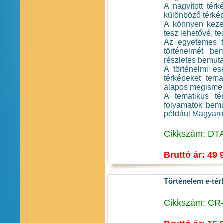
A nagyított tér
különböző térkép
A könnyen kezel
tesz lehetővé, te
Az egyetemes t
történelmét be
részletes bemuta
A történelmi es
térképeket tema
alapos megismert
A tematikus tér
folyamatok bemu
például Magyaro
Cikkszám: DT
Bruttó ár: 49 
Történelem e-térk
Cikkszám: CR