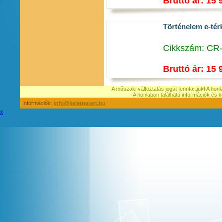
Bruttó ár: 15 
Történelem e-térk
Cikkszám: CR
Bruttó ár: 15 
A műszaki változtatás jogát fenntartjuk! A hon
A honlapon található információk é
Információk:
info@kelettanert.hu
x