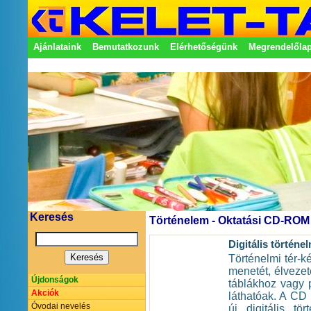
Ajánlataink
Bemutatkozunk
Elérhetőségünk
Megrendelőla
Adatkezelési nyilatkozat
Képviseletek
Keresés
Történelem - Oktatási CD-ROM
Digitális történe
Történelmi tér-k
menetét, élvezet
Újdonságok
táblákhoz vagy p
Akciók
láthatóak. A CD 
Óvodai nevelés
új digitális t