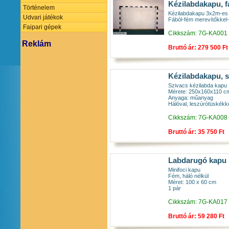
Kézilabdakapu, fa
Történelem
Kézilabdakapu 3x2m-es
Udvari játékok
Fából-fém merevítőkkel-
Faipari gépek
Cikkszám: 7G-KA001
Reklám
Bruttó ár: 279 500 Ft
Kézilabdakapu, s
Szivacs kézilabda kapu
Mérete: 250x160x110 c
Anyaga: műanyag
Hálóval, leszúrótüskékke
Cikkszám: 7G-KA008
Bruttó ár: 35 750 Ft
Labdarugó kapu m
Minifoci kapu
Fém, háló nélkül
Méret: 100 x 60 cm
1 pár
Cikkszám: 7G-KA017
Bruttó ár: 59 280 Ft