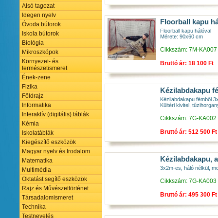
Alsó tagozat
Idegen nyelv
Floorball kapu há
Óvoda bútorok
Floorball kapu hálóval
Iskola bútorok
Mérete: 90x60 cm
Biológia
Cikkszám: 7M-KA007
Mikroszkópok
Környezet- és
Bruttó ár: 18 100 Ft
természetismeret
Ének-zene
Fizika
Kézilabdakapu fé
Földrajz
Kézilabdakapu fémből 3
Informatika
Kültéri kivitel, tűzihorga
Interaktív (digitális) táblák
Cikkszám: 7G-KA002
Kémia
Bruttó ár: 512 500 Ft
Iskolatáblák
Kiegészítő eszközök
Magyar nyelv és Irodalom
Kézilabdakapu, a
Matematika
3x2m-es, háló nélkül, mob
Multimédia
Oktatást segítő eszközök
Cikkszám: 7G-KA003
Rajz és Művészettörténet
Bruttó ár: 495 300 Ft
Társadalomismeret
Technika
Testnevelés