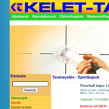
Ajánlataink
Bemutatkozunk
Elérhetőségünk
Megrendelőla
Adatkezelési nyilatkozat
Képviseletek
Keresés
Testnevelés - Sportkapuk
Floorball kapu 1
28mm-es átm. csőből gyá
Méret: 160 x 115 cm
Újdonságok
Cikkszám: 7G-KA006
Akciók
Bruttó ár: 64 480 Ft
Óvodai nevelés