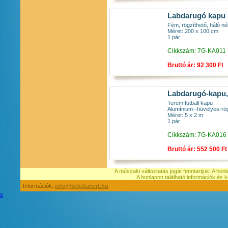
Labdarugó kapu 
Fém, rögzíthető, háló né
Méret: 200 x 100 cm
1 pár
Cikkszám: 7G-KA011
Bruttó ár: 92 300 Ft
Labdarugó-kapu,
Terem futball kapu
Alumínium--hüvelyes-rög
Méret: 5 x 2 m
1 pár
Cikkszám: 7G-KA016
Bruttó ár: 552 500 Ft
A műszaki változtatás jogát fenntartjuk! A hon
A honlapon található információk é
Információk:
info@kelettanert.hu
x