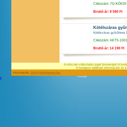
Cikkszám: 7G-KÖ035
Bruttó ár: 9 590 Ft
Kötélszáras gyűrű
Kötélszáras gyűrűhinta 1
Cikkszám: AKTS-100
Bruttó ár: 14 190 Ft
A műszaki változtatás jogát fenntartjuk! A hon
A honlapon található információk é
Információk:
info@kelettanert.hu
x