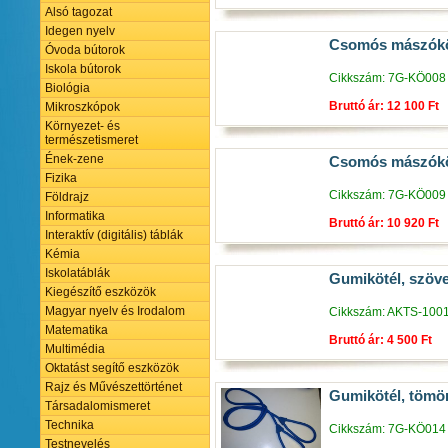
Alsó tagozat
Idegen nyelv
Csomós mászókö
Óvoda bútorok
Iskola bútorok
Cikkszám: 7G-KÖ008
Biológia
Bruttó ár: 12 100 Ft
Mikroszkópok
Környezet- és
természetismeret
Ének-zene
Csomós mászókö
Fizika
Cikkszám: 7G-KÖ009
Földrajz
Informatika
Bruttó ár: 10 920 Ft
Interaktív (digitális) táblák
Kémia
Iskolatáblák
Gumikötél, szöv
Kiegészítő eszközök
Magyar nyelv és Irodalom
Cikkszám: AKTS-100
Matematika
Bruttó ár: 4 500 Ft
Multimédia
Oktatást segítő eszközök
Rajz és Művészettörténet
Gumikötél, tömö
Társadalomismeret
Technika
Cikkszám: 7G-KÖ014
Testnevelés