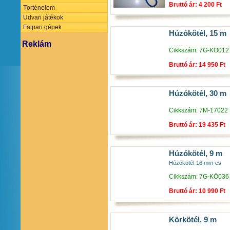
Bruttó ár: 4 200 Ft
Történelem
Udvari játékok
Faipari gépek
Húzókötél, 15 m
Reklám
Cikkszám: 7G-KÖ012
Bruttó ár: 14 950 Ft
Húzókötél, 30 m
Cikkszám: 7M-17022
Bruttó ár: 19 435 Ft
Húzókötél, 9 m
Húzókötél-16 mm-es
Cikkszám: 7G-KÖ036
Bruttó ár: 10 990 Ft
Körkötél, 9 m