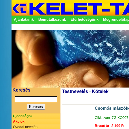
Ajánlataink
Bemutatkozunk
Elérhetőségünk
Megrendelőla
Adatkezelési nyilatkozat
Képviseletek
Keresés
Testnevelés - Kötelek
Csomós mászókö
Újdonságok
Cikkszám: 7G-KÖ007
Akciók
Bruttó ár: 8 100 Ft
Óvodai nevelés