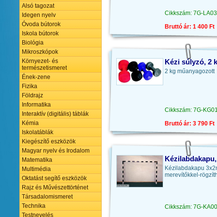
Alsó tagozat
Cikkszám: 7G-LA0
Idegen nyelv
Óvoda bútorok
Bruttó ár: 1 400 Ft
Iskola bútorok
Biológia
Mikroszkópok
Környezet- és
Kézi súlyzó, 2 
természetismeret
2 kg műanyagozott
Ének-zene
Fizika
Földrajz
Informatika
Cikkszám: 7G-KG0
Interaktív (digitális) táblák
Kémia
Bruttó ár: 3 790 Ft
Iskolatáblák
Kiegészítő eszközök
Magyar nyelv és Irodalom
Kézilabdakapu, 
Matematika
Kézilabdakapu 3x2
Multimédia
merevítőkkel-rögzít
Oktatást segítő eszközök
Rajz és Művészettörténet
Társadalomismeret
Technika
Cikkszám: 7G-KA0
Testnevelés