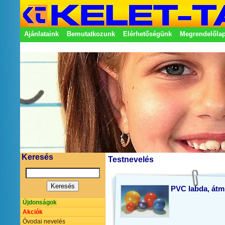
Ajánlataink
Bemutatkozunk
Elérhetőségünk
Megrendelőla
Adatkezelési nyilatkozat
Képviseletek
Keresés
Testnevelés
PVC labda, átm
Újdonságok
Akciók
Óvodai nevelés