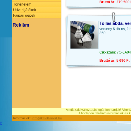
Bruttó ár: 279 500 
Történelem
Udvari játékok
Faipari gépek
Tollaslabda, ve
Reklám
verseny 6 db-os, f
350
Cikkszám: 7G-LA0
Bruttó ár: 5 690 Ft
A műszaki változtatás jogát fenntartjuk! A hon
A honlapon található információk é
Információk:
info@kelettanert.hu
x