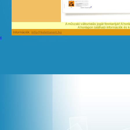
A műszaki változtatás jogát fenntartjuk! A hon
A honlapon található információk é
Információk:
info@kelettanert.hu
x