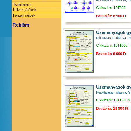
Kétoldalasan fóliázva, m
Történelem
Cikkszám: 10T003
Udvari játékok
Faipari gépek
Bruttó ár: 8 900 Ft
Reklám
Üzemanyagok gy
Kétoldalasan fóliázva, m
Cikkszám: 10T1005
Bruttó ár: 8 900 Ft
Üzemanyagok gyá
Kétoldalasan fóliázva, fa 
Cikkszám: 10T1005N
Bruttó ár: 18 900 Ft