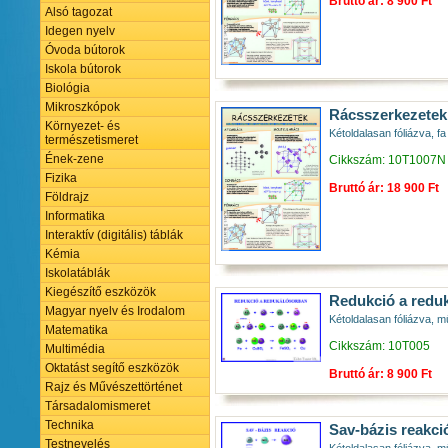
Bruttó ár: 8 900 Ft
Alsó tagozat
Idegen nyelv
Óvoda bútorok
Iskola bútorok
Biológia
Mikroszkópok
Rácsszerkezetek
Környezet- és
Kétoldalasan fóliázva, fa 
természetismeret
Ének-zene
Cikkszám: 10T1007N
Fizika
Bruttó ár: 18 900 Ft
Földrajz
Informatika
Interaktív (digitális) táblák
Kémia
Iskolatáblák
Kiegészítő eszközök
Redukció a redu
Magyar nyelv és Irodalom
Kétoldalasan fóliázva, m
Matematika
Cikkszám: 10T005
Multimédia
Oktatást segítő eszközök
Bruttó ár: 8 900 Ft
Rajz és Művészettörténet
Társadalomismeret
Technika
Sav-bázis reakci
Testnevelés