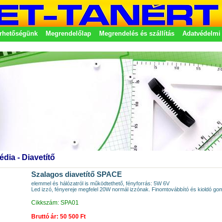
rhetőségünk
Megrendelőlap
Megrendelés és szállítás
Adatvédelmi 
etek
édia - Diavetítő
Szalagos diavetítő SPACE
elemmel és hálózatról is működtethető, fényforrás: 5W 6V
Led izzó, fényereje megfelel 20W normál izzónak. Finomtovábbító és kioldó go
Cikkszám: SPA01
Bruttó ár: 50 500 Ft