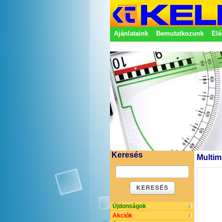
Ajánlataink
Bemutatkozunk
Elé
Adatkezelési nyilatkozat
Képvisel
Keresés
Multim
KERESÉS
Újdonságok
Akciók