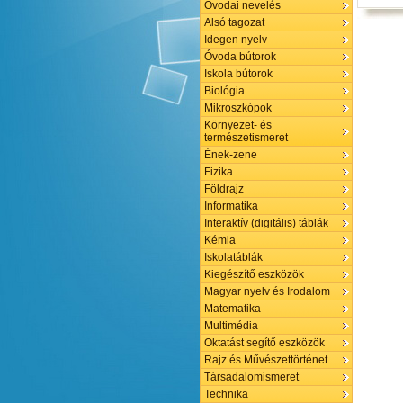
Óvodai nevelés
Alsó tagozat
Idegen nyelv
Óvoda bútorok
Iskola bútorok
Biológia
Mikroszkópok
Környezet- és
természetismeret
Ének-zene
Fizika
Földrajz
Informatika
Interaktív (digitális) táblák
Kémia
Iskolatáblák
Kiegészítő eszközök
Magyar nyelv és Irodalom
Matematika
Multimédia
Oktatást segítő eszközök
Rajz és Művészettörténet
Társadalomismeret
Technika