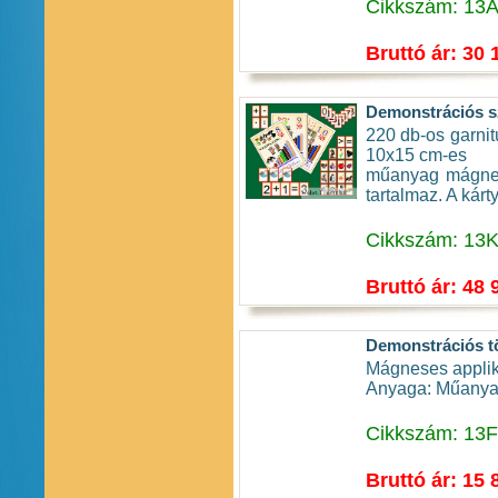
Cikkszám: 13
Bruttó ár: 30 
Demonstrációs sz
220 db-os garnit
10x15 cm-es
műanyag mágneses
tartalmaz. A kár
Cikkszám: 13
Bruttó ár: 48 
Demonstrációs tö
Mágneses applik
Anyaga: Műanya
Cikkszám: 13
Bruttó ár: 15 