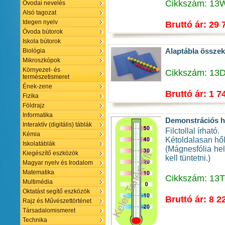
Cikkszám: 13
Óvodai nevelés
Alsó tagozat
Idegen nyelv
Bruttó ár: 29 
Óvoda bútorok
Iskola bútorok
Alaptábla össze
Biológia
Mikroszkópok
Környezet- és
Cikkszám: 13
természetismeret
Ének-zene
Bruttó ár: 1 7
Fizika
Földrajz
Informatika
Demonstrációs 
Interaktív (digitális) táblák
Filctollal írható.
Kémia
Kétoldalasan hől
Iskolatáblák
(Mágnesfólia hel
Kiegészítő eszközök
kell tüntetni.)
Magyar nyelv és Irodalom
Matematika
Cikkszám: 13
Multimédia
Oktatást segítő eszközök
Bruttó ár: 8 2
Rajz és Művészettörténet
Társadalomismeret
Technika