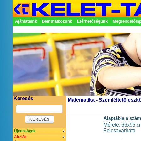
Ajánlataink
Bemutatkozunk
Elérhetőségünk
Megrendelőla
Adatkezelési nyilatkozat
Képviseletek
Keresés
Matematika - Szemléltető eszk
Alaptábla a szá
KERESÉS
Mérete: 66x95 c
Felcsavarható
Újdonságok
Akciók