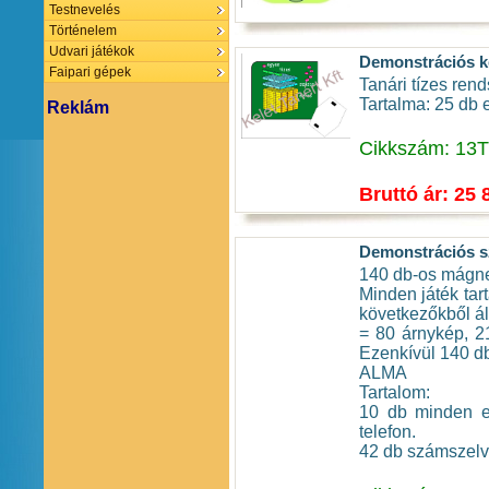
Testnevelés
Történelem
Udvari játékok
Demonstrációs ké
Faipari gépek
Tanári tízes ren
Tartalma: 25 db 
Reklám
Cikkszám: 13
Bruttó ár: 25 
Demonstrációs sz
140 db-os mágne
Minden játék tar
következőkből ál
= 80 árnykép, 21
Ezenkívül 140 d
ALMA
Tartalom:
10 db minden eg
telefon.
42 db számszelv