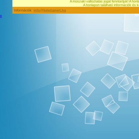
A műszaki változtatás jogát fenntartjuk! A hon
A honlapon található információk é
Információk:
info@kelettanert.hu
x