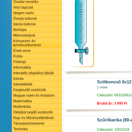
Óvodai nevelés
Alsó tagozat
Idegen nyelv
Óvoda bútorok
Iskola bútorok
Biológia
Mikroszkópok
Környezet- és
természetismeret
Ének-zene
Fizika
Földrajz
Informatika
Interaktív (digitális) táblák
Kémia
Szilikoncső 6x1
Iskolatáblák
1 méter
Kiegészítő eszközök
Cikkszám: 69310061
Magyar nyelv és Irodalom
Matematika
Bruttó ár: 3 995 Ft
Multimédia
Oktatást segítő eszközök
Rajz és Művészettörténet
Szűrőkarika (80-
Társadalomismeret
Technika
Cikkszám: 10G1018