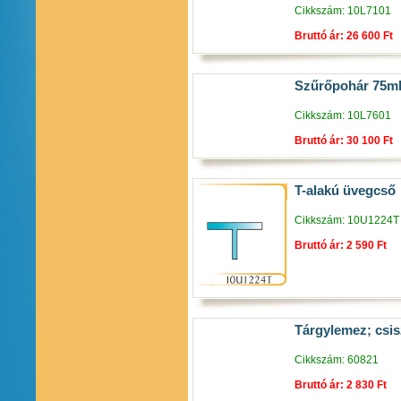
Cikkszám: 10L7101
Bruttó ár: 26 600 Ft
Szűrőpohár 75m
Cikkszám: 10L7601
Bruttó ár: 30 100 Ft
T-alakú üvegcső
Cikkszám: 10U1224T
Bruttó ár: 2 590 Ft
Tárgylemez; csis
Cikkszám: 60821
Bruttó ár: 2 830 Ft