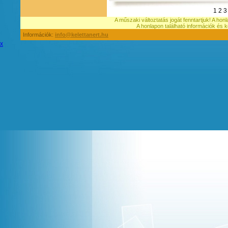
1
2
3
A műszaki változtatás jogát fenntartjuk! A hon
A honlapon található információk é
Információk:
info@kelettanert.hu
x