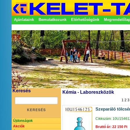
Ajánlataink
Bemutatkozunk
Elérhetőségünk
Megrendelőla
Adatkezelési nyilatkozat
Képviseletek
Keresés
Kémia - Laboreszközök
1
2
3
Szeparáló tölcs
KERESÉS
Cikkszám: 10U15461
Újdonságok
Akciók
Bruttó ár: 22 150 Ft