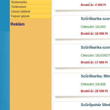
Testnevelés
Bruttó ár: 4 300 Ft
Történelem
Udvari játékok
Faipari gépek
Szűrőkarika szor
Reklám
Cikkszám: 10L043
Bruttó ár: 18 990 Ft
Szűrőkarika szor
Cikkszám: 10U10027
Bruttó ár: 17 860 Ft
Szűrőkarika; 80
Cikkszám: 10L038
Bruttó ár: 28 590 Ft
Szűrőpohár 50m