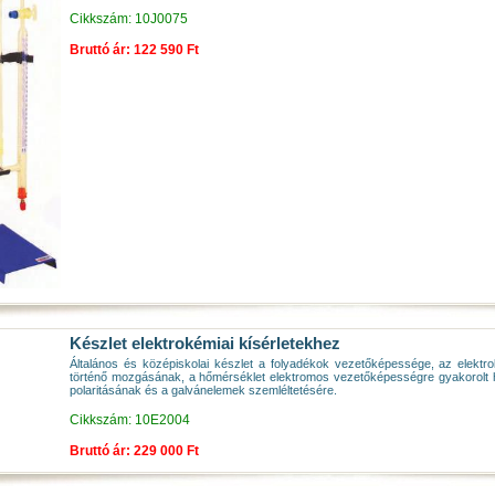
Cikkszám: 10J0075
Bruttó ár: 122 590 Ft
Készlet elektrokémiai kísérletekhez
Általános és középiskolai készlet a folyadékok vezetőképessége, az elektrol
történő mozgásának, a hőmérséklet elektromos vezetőképességre gyakorolt ha
polaritásának és a galvánelemek szemléltetésére.
Cikkszám: 10E2004
Bruttó ár: 229 000 Ft