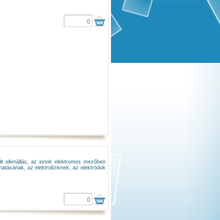
it ellenállás, az ionok elektromos mezőben
tásának, az elektrolízisnek, az elektródok