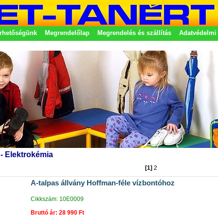
rhetőségünk
Megrendelőlap
Megrendelés és szállítás
Adatvédelmi 
etek
- Elektrokémia
[1]
2
A-talpas állvány Hoffman-féle vízbontóhoz
Cikkszám: 10E0009
Bruttó ár: 28 990 Ft