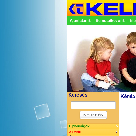
Ajánlataink
Bemutatkozunk
Elé
Adatkezelési nyilatkozat
Képvisel
Keresés
Kémia 
KERESÉS
Újdonságok
Akciók