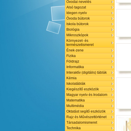
Óvodai nevelés
Alsó tagozat
Idegen nyelv
Óvoda bútorok
Iskola bútorok
Biológia
Mikroszkópok
Környezet- és
természetismeret
Ének-zene
Fizika
Földrajz
Informatika
Interaktív (digitális) táblák
Kémia
Iskolatáblák
Kiegészítő eszközök
Magyar nyelv és Irodalom
Matematika
Multimédia
Oktatást segítő eszközök
Rajz és Művészettörténet
Társadalomismeret
Technika