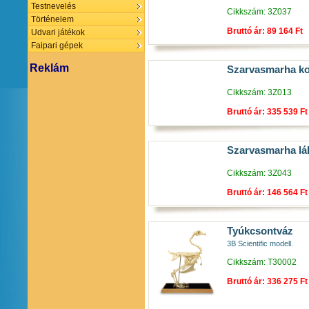
Testnevelés
Cikkszám: 3Z037
Történelem
Bruttó ár: 89 164 Ft
Udvari játékok
Faipari gépek
Reklám
Szarvasmarha k
Cikkszám: 3Z013
Bruttó ár: 335 539 Ft
Szarvasmarha lá
Cikkszám: 3Z043
Bruttó ár: 146 564 Ft
Tyúkcsontváz
3B Scientific modell.
Cikkszám: T30002
Bruttó ár: 336 275 Ft