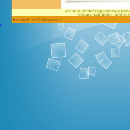
A műszaki változtatás jogát fenntartjuk! A hon
A honlapon található információk é
Információk:
info@kelettanert.hu
x