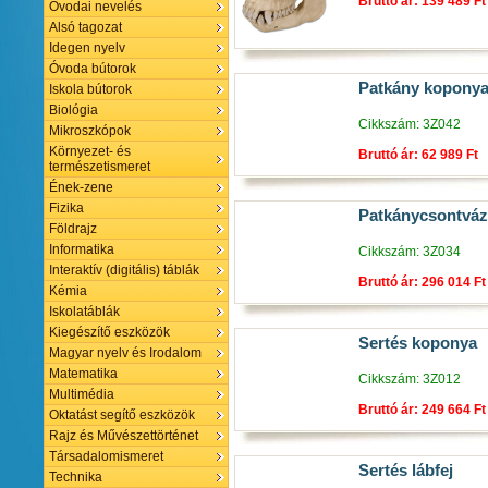
Bruttó ár: 139 489 Ft
Óvodai nevelés
Alsó tagozat
Idegen nyelv
Óvoda bútorok
Patkány kopony
Iskola bútorok
Biológia
Cikkszám: 3Z042
Mikroszkópok
Környezet- és
Bruttó ár: 62 989 Ft
természetismeret
Ének-zene
Fizika
Patkánycsontváz
Földrajz
Informatika
Cikkszám: 3Z034
Interaktív (digitális) táblák
Bruttó ár: 296 014 Ft
Kémia
Iskolatáblák
Kiegészítő eszközök
Sertés koponya
Magyar nyelv és Irodalom
Matematika
Cikkszám: 3Z012
Multimédia
Bruttó ár: 249 664 Ft
Oktatást segítő eszközök
Rajz és Művészettörténet
Társadalomismeret
Sertés lábfej
Technika