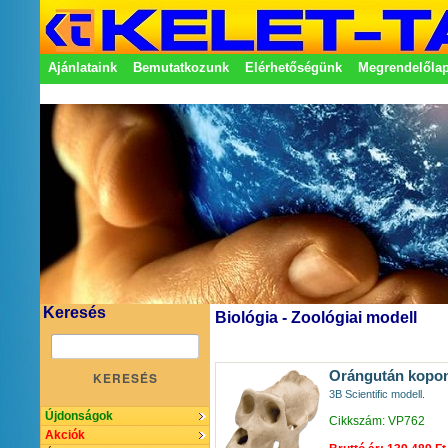
Ajánlataink
Bemutatkozunk
Elérhetőségünk
Megrendelőla
Adatkezelési nyilatkozat
Képviseletek
Keresés
Biológia - Zoológiai modell
Orángután kopon
KERESÉS
3B Scientific modell.
Újdonságok
Cikkszám: VP762
Akciók