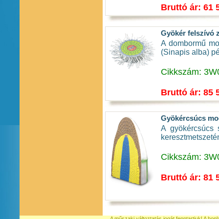
Bruttó ár: 61 
Gyökér felszívó 
A dombormű mode
(Sinapis alba) p
Cikkszám: 3W
Bruttó ár: 85 
Gyökércsúcs mo
A gyökércsúcs s
keresztmetszeté
Cikkszám: 3W
Bruttó ár: 81 
A műszaki változtatás jogát fenntartjuk! A hon