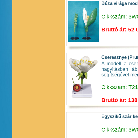
Búza virága mod
Cikkszám: 3W
Bruttó ár: 52 
Cseresznye (Pru
A modell a cser
nagyításban áb
segítségével meg
Cikkszám: T2
Bruttó ár: 138
Egyszikű szár k
Cikkszám: 3W