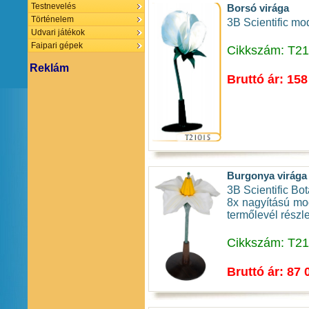
Testnevelés
Borsó virága
Történelem
3B Scientific mod
Udvari játékok
Faipari gépek
Cikkszám: T2
Reklám
Bruttó ár: 158
Burgonya virága
3B Scientific Bo
8x nagyítású mode
termőlevél rész
Cikkszám: T2
Bruttó ár: 87 