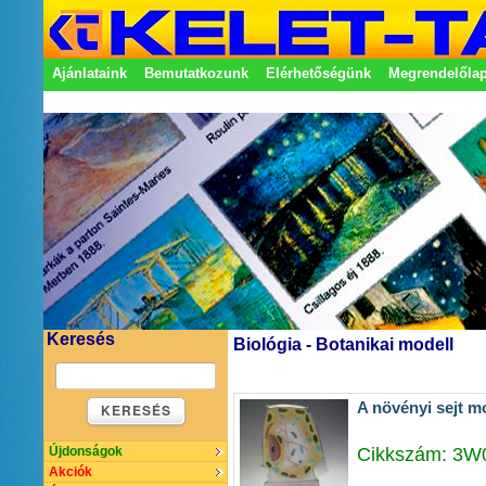
Ajánlataink
Bemutatkozunk
Elérhetőségünk
Megrendelőla
Adatkezelési nyilatkozat
Képviseletek
Keresés
Biológia - Botanikai modell
A növényi sejt mo
KERESÉS
Cikkszám: 3W
Újdonságok
Akciók