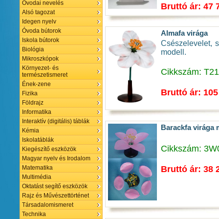
Óvodai nevelés
Bruttó ár: 47 
Alsó tagozat
Idegen nyelv
Óvoda bútorok
Almafa virága
Iskola bútorok
Csészelevelet, s
Biológia
modell.
Mikroszkópok
Környezet- és
Cikkszám: T2
természetismeret
Ének-zene
Bruttó ár: 105
Fizika
Földrajz
Informatika
Interaktív (digitális) táblák
Barackfa virága 
Kémia
Iskolatáblák
Cikkszám: 3W
Kiegészítő eszközök
Magyar nyelv és Irodalom
Bruttó ár: 38 
Matematika
Multimédia
Oktatást segítő eszközök
Rajz és Művészettörténet
Társadalomismeret
Technika