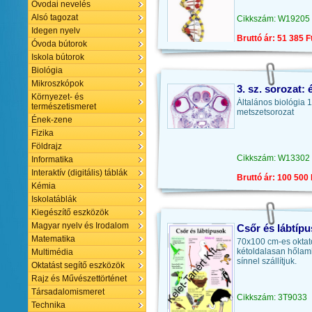
Óvodai nevelés
Alsó tagozat
Cikkszám: W19205
Idegen nyelv
Bruttó ár: 51 385 F
Óvoda bútorok
Iskola bútorok
Biológia
Mikroszkópok
3. sz. sorozat:
Környezet- és
Általános biológia 
természetismeret
metszetsorozat
Ének-zene
Fizika
Földrajz
Cikkszám: W13302
Informatika
Interaktív (digitális) táblák
Bruttó ár: 100 500 
Kémia
Iskolatáblák
Kiegészítő eszközök
Magyar nyelv és Irodalom
Csőr és lábtíp
Matematika
70x100 cm-es oktat
kétoldalasan hőlam
Multimédia
sínnel szállítjuk.
Oktatást segítő eszközök
Rajz és Művészettörténet
Társadalomismeret
Cikkszám: 3T9033
Technika