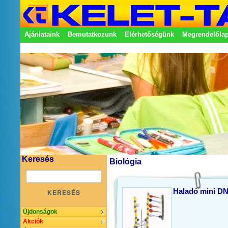
Ajánlataink
Bemutatkozunk
Elérhetőségünk
Megrendelőla
Adatkezelési nyilatkozat
Képviseletek
Keresés
Biológia
Haladó mini DN
KERESÉS
Újdonságok
Akciók