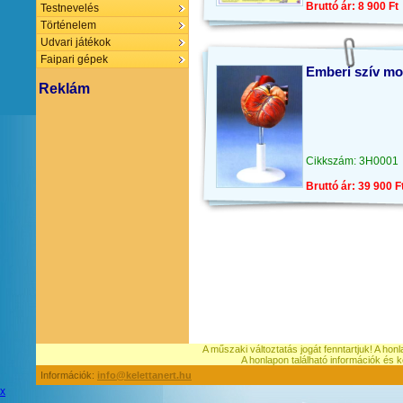
Bruttó ár: 8 900 Ft
Testnevelés
Történelem
Udvari játékok
Faipari gépek
Emberi szív mod
Reklám
Cikkszám: 3H0001
Bruttó ár: 39 900 F
A műszaki változtatás jogát fenntartjuk! A hon
A honlapon található információk é
Információk:
info@kelettanert.hu
x