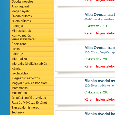
Kérem, hívjon telefo
Óvodai nevelés
Alsó tagozat
Idegen nyelv
Alba Óvodai aszt
Óvoda bútorok
60x60 cm, 4 személyes fe
Iskola bútorok
Biológia
Cikkszám: 2R011
Mikroszkópok
Kérem, hívjon telefo
Környezet- és
természetismeret
Ének-zene
Alba Óvodai trap
Fizika
120x52 cm, fenyőfa trapé
Földrajz
Informatika
Cikkszám: 2F285
Interaktív (digitális) táblák
Kérem, hívjon telefo
Kémia
Iskolatáblák
Kiegészítő eszközök
Bianka óvodai as
Magyar nyelv és Irodalom
120x60 cm, bükk keményfa
Matematika
Cikkszám: 2F288
Multimédia
Oktatást segítő eszközök
Kérem, hívjon telefo
Rajz és Művészettörténet
Társadalomismeret
Technika
Bianka óvodai ha