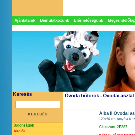
Ajánlataink
Bemutatkozunk
Elérhetőségünk
Megrendelőla
Adatkezelési nyilatkozat
Képviseletek
Keresés
Óvoda bútorok - Óvodai asztal
Alba II Óvodai as
KERESÉS
120x60 cm, fenyőfa 6 sze
Újdonságok
Cikkszám: 2F287
Akciók