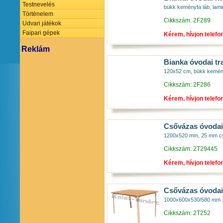
Testnevelés
bükk keményfa láb, laminá
Történelem
Cikkszám: 2F289
Udvari játékok
Faipari gépek
Kérem, hívjon telefo
Reklám
Bianka óvodai tr
120x52 cm, bükk keményfa
Cikkszám: 2F286
Kérem, hívjon telefo
Csővázas óvodai 
1200x520 mm, 25 mm csőv
Cikkszám: 2T29445
Kérem, hívjon telefo
Csővázas óvodai
1000x600x530/580 mm 18 
Cikkszám: 2T252