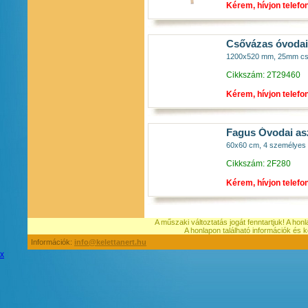
Kérem, hívjon telefo
Csővázas óvodai 
1200x520 mm, 25mm csővá
Cikkszám: 2T29460
Kérem, hívjon telefo
Fagus Óvodai as
60x60 cm, 4 személyes b
Cikkszám: 2F280
Kérem, hívjon telefo
A műszaki változtatás jogát fenntartjuk! A hon
A honlapon található információk é
Információk:
info@kelettanert.hu
x