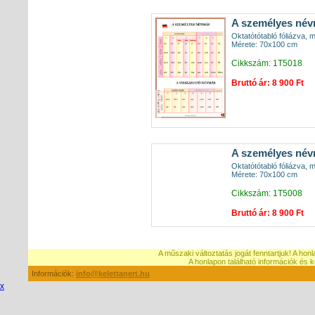
A személyes név
Oktatótótabló fóliázva, 
Mérete: 70x100 cm
Cikkszám: 1T5018
Bruttó ár: 8 900 Ft
A személyes név
Oktatótótabló fóliázva, 
Mérete: 70x100 cm
Cikkszám: 1T5008
Bruttó ár: 8 900 Ft
A műszaki változtatás jogát fenntartjuk! A hon
A honlapon található információk é
Információk:
info@kelettanert.hu
x