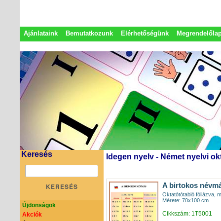
Ajánlataink
Bemutatkozunk
Elérhetőségünk
Megrendelőla
Adatkezelési nyilatkozat
Képviseletek
Keresés
Idegen nyelv - Német nyelvi ok
A birtokos névm
KERESÉS
Oktatótótabló fóliázva, 
Mérete: 70x100 cm
Újdonságok
Cikkszám: 1T5001
Akciók