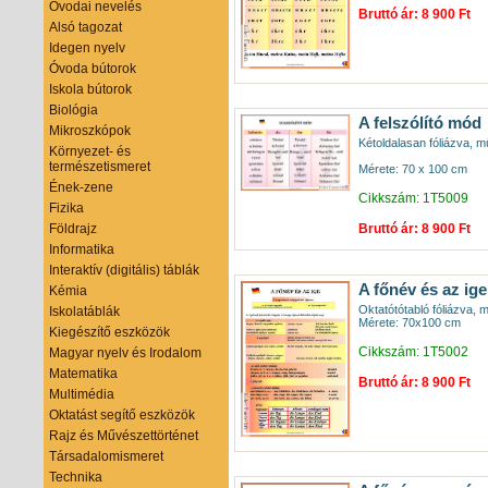
Óvodai nevelés
Bruttó ár: 8 900 Ft
Alsó tagozat
Idegen nyelv
Óvoda bútorok
Iskola bútorok
Biológia
A felszólító mód
Mikroszkópok
Kétoldalasan fóliázva, mű
Környezet- és
természetismeret
Mérete: 70 x 100 cm
Ének-zene
Cikkszám: 1T5009
Fizika
Bruttó ár: 8 900 Ft
Földrajz
Informatika
Interaktív (digitális) táblák
A főnév és az ige
Kémia
Oktatótótabló fóliázva, 
Iskolatáblák
Mérete: 70x100 cm
Kiegészítő eszközök
Cikkszám: 1T5002
Magyar nyelv és Irodalom
Matematika
Bruttó ár: 8 900 Ft
Multimédia
Oktatást segítő eszközök
Rajz és Művészettörténet
Társadalomismeret
Technika