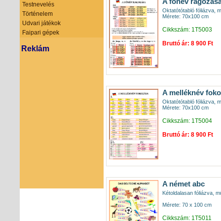
A főnév ragozás
Testnevelés
Oktatótótabló fóliázva, 
Történelem
Mérete: 70x100 cm
Udvari játékok
Cikkszám: 1T5003
Faipari gépek
Bruttó ár: 8 900 Ft
Reklám
A melléknév fok
Oktatótótabló fóliázva, 
Mérete: 70x100 cm
Cikkszám: 1T5004
Bruttó ár: 8 900 Ft
A német abc
Kétoldalasan fóliázva, mű
Mérete: 70 x 100 cm
Cikkszám: 1T5011