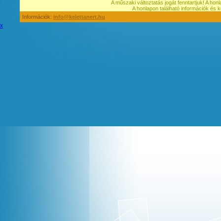
A műszaki változtatás jogát fenntartjuk! A hon
A honlapon található információk é
Információk:
info@kelettanert.hu
x