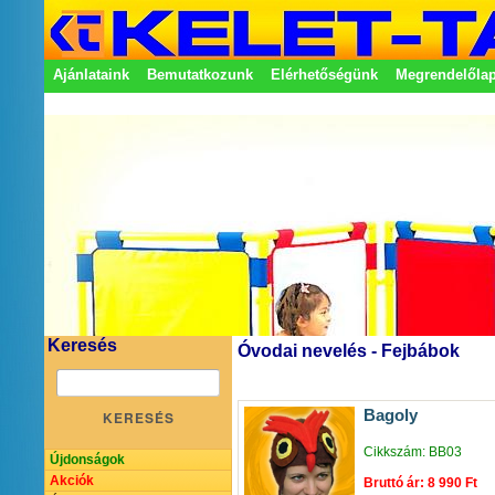
Ajánlataink
Bemutatkozunk
Elérhetőségünk
Megrendelőla
Adatkezelési nyilatkozat
Képviseletek
Keresés
Óvodai nevelés - Fejbábok
Bagoly
KERESÉS
Cikkszám: BB03
Újdonságok
Akciók
Bruttó ár: 8 990 Ft