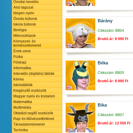
Óvodai nevelés
Alsó tagozat
Idegen nyelv
Óvoda bútorok
Bárány
Iskola bútorok
Biológia
Cikkszám: BB04
Mikroszkópok
Bruttó ár: 8 990 Ft
Környezet- és
természetismeret
Ének-zene
Fizika
Földrajz
Béka
Informatika
Cikkszám: BB05
Interaktív (digitális) táblák
Kémia
Bruttó ár: 8 990 Ft
Iskolatáblák
Kiegészítő eszközök
Magyar nyelv és Irodalom
Matematika
Bika
Multimédia
Oktatást segítő eszközök
Cikkszám: BB07
Rajz és Művészettörténet
Bruttó ár: 12 500 Ft
Társadalomismeret
Technika