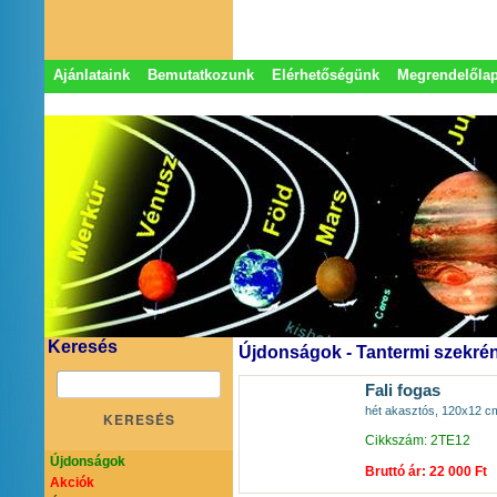
Ajánlataink
Bemutatkozunk
Elérhetőségünk
Megrendelőla
Adatkezelési nyilatkozat
Képviseletek
Keresés
Újdonságok - Tantermi szekré
Fali fogas
hét akasztós, 120x12 c
KERESÉS
Cikkszám: 2TE12
Újdonságok
Bruttó ár: 22 000 Ft
Akciók