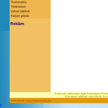
Testnevelés
Történelem
Udvari játékok
Faipari gépek
Reklám
A műszaki változtatás jogát fenntartjuk! A hon
A honlapon található információk é
Információk:
info@kelettanert.hu
x