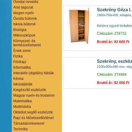
Óvodai nevelés
Alsó tagozat
Szekrény Géza I.
Idegen nyelv
1900x750x430, kétajtós, 
Óvoda bútorok
Iskola bútorok
Kérésre egyedi kivitelben
Biológia
Cikkszám: 2T4731
Mikroszkópok
Környezet- és
Bruttó ár: 92 600 Ft
természetismeret
Ének-zene
Fizika
Szekrény, eszköz
Földrajz
2100x900x480 mm, négy a
Informatika
Interaktív (digitális) táblák
Cikkszám: 2T4894
Kémia
Bruttó ár: 92 000 Ft
Iskolatáblák
Kiegészítő eszközök
Magyar nyelv és Irodalom
Matematika
Multimédia
Oktatást segítő eszközök
Rajz és Művészettörténet
Társadalomismeret
Technika