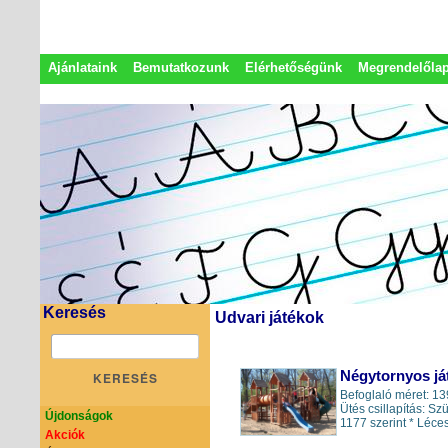
Ajánlataink
Bemutatkozunk
Elérhetőségünk
Megrendelőla
Adatkezelési nyilatkozat
Képviseletek
Keresés
Udvari játékok
Négytornyos já
KERESÉS
Befoglaló méret: 
Ütés csillapítás: 
Újdonságok
1177 szerint * Léces 
Akciók