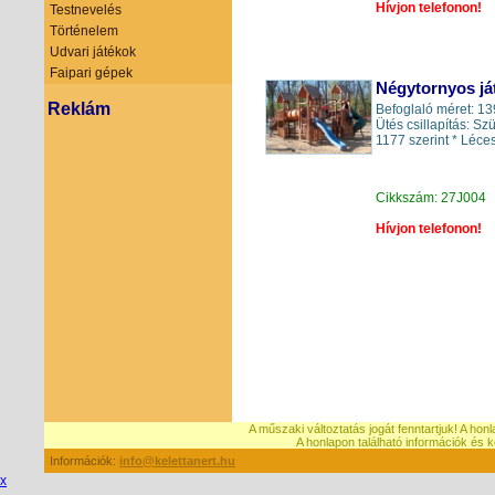
Hívjon telefonon!
Testnevelés
Történelem
Udvari játékok
Faipari gépek
Négytornyos já
Reklám
Befoglaló méret: 
Ütés csillapítás: 
1177 szerint * Léces 
Cikkszám: 27J004
Hívjon telefonon!
A műszaki változtatás jogát fenntartjuk! A hon
A honlapon található információk é
Információk:
info@kelettanert.hu
x