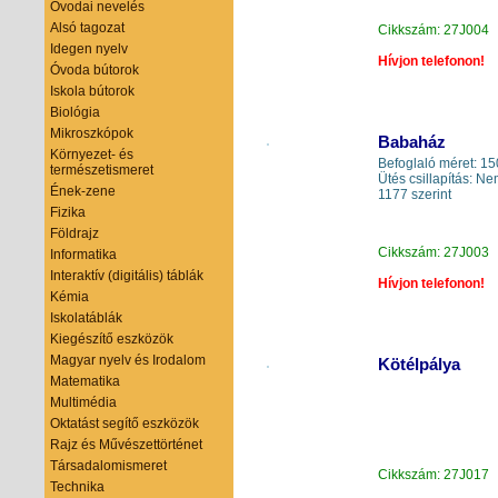
Óvodai nevelés
Alsó tagozat
Cikkszám: 27J004
Idegen nyelv
Hívjon telefonon!
Óvoda bútorok
Iskola bútorok
Biológia
Mikroszkópok
Babaház
Környezet- és
Befoglaló méret: 
természetismeret
Ütés csillapítás: 
Ének-zene
1177 szerint
Fizika
Földrajz
Cikkszám: 27J003
Informatika
Interaktív (digitális) táblák
Hívjon telefonon!
Kémia
Iskolatáblák
Kiegészítő eszközök
Magyar nyelv és Irodalom
Kötélpálya
Matematika
Multimédia
Oktatást segítő eszközök
Rajz és Művészettörténet
Társadalomismeret
Cikkszám: 27J017
Technika