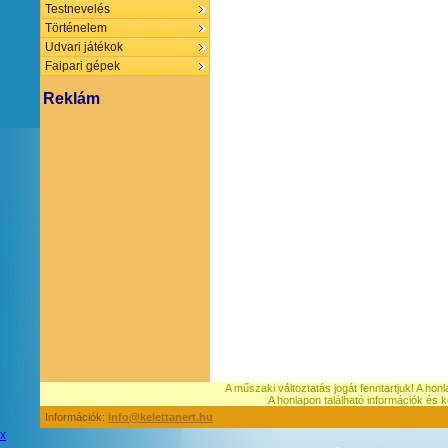
Testnevelés
Történelem
Udvari játékok
Faipari gépek
Reklám
A műszaki változtatás jogát fenntartjuk! A hon
A honlapon található információk é
Információk:
info@kelettanert.hu
x