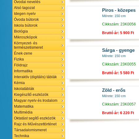
Óvodai nevelés
Alsó tagozat
Piros - közepes
Idegen nyelv
Mérete: 150 cm
Óvoda bútorok
Cikkszám: 23K0056
Iskola bútorok
Biológia
Bruttó ár: 5 900 Ft
Mikroszkópok
Környezet- és
természetismeret
Sárga - gyenge
Ének-zene
Mérete: 150 cm
Fizika
Cikkszám: 23K0055
Földrajz
Informatika
Bruttó ár: 5 580 Ft
Interaktív (digitális) táblák
Kémia
Iskolatáblák
Zöld - erős
Kiegészítő eszközök
Mérete: 150 cm
Magyar nyelv és Irodalom
Cikkszám: 23K0057
Matematika
Multimédia
Bruttó ár: 6 220 Ft
Oktatást segítő eszközök
Rajz és Művészettörténet
Társadalomismeret
Technika