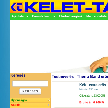
Ajánlataink
Bemutatkozunk
Elérhetőségünk
Megrendelőla
Adatkezelési nyilatkozat
Képviseletek
Keresés
Testnevelés - Therra-Band erő
Kék - extra erős
Mérete: 150 cm
KERESÉS
Cikkszám: 23K0058
Újdonságok
Bruttó ár: 6 700 Ft
Akciók