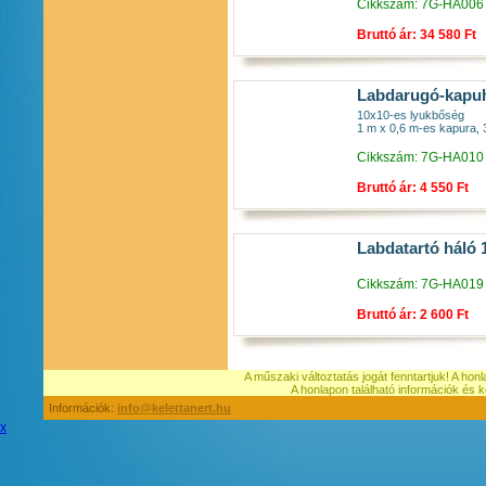
Cikkszám: 7G-HA006
Bruttó ár: 34 580 Ft
Labdarugó-kapuhá
10x10-es lyukbőség
1 m x 0,6 m-es kapura,
Cikkszám: 7G-HA010
Bruttó ár: 4 550 Ft
Labdatartó háló 
Cikkszám: 7G-HA019
Bruttó ár: 2 600 Ft
A műszaki változtatás jogát fenntartjuk! A hon
A honlapon található információk é
Információk:
info@kelettanert.hu
x