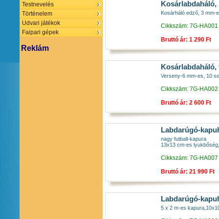
Kosárlabdaháló, i
Testnevelés
Kosárháló edző, 3 mm-
Történelem
Udvari játékok
Cikkszám: 7G-HA001
Faipari gépek
Bruttó ár: 1 290 Ft
Reklám
Kosárlabdaháló, 
Verseny-6 mm-es, 10 s
Cikkszám: 7G-HA002
Bruttó ár: 2 600 Ft
Labdarúgó-kapuhá
nagy futball-kapura
13x13 cm-es lyukbőség
Cikkszám: 7G-HA007
Bruttó ár: 21 990 Ft
Labdarúgó-kapuhá
5 x 2 m-es kapura,10x