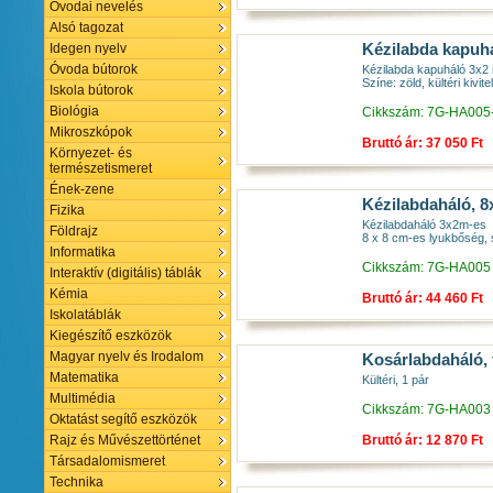
Óvodai nevelés
Alsó tagozat
Kézilabda kapuhál
Idegen nyelv
Óvoda bútorok
Kézilabda kapuháló 3x2
Színe: zöld, kültéri kivitel
Iskola bútorok
Biológia
Cikkszám: 7G-HA005
Mikroszkópok
Bruttó ár: 37 050 Ft
Környezet- és
természetismeret
Ének-zene
Kézilabdaháló, 8
Fizika
Kézilabdaháló 3x2m-es
Földrajz
8 x 8 cm-es lyukbőség,
Informatika
Cikkszám: 7G-HA005
Interaktív (digitális) táblák
Kémia
Bruttó ár: 44 460 Ft
Iskolatáblák
Kiegészítő eszközök
Magyar nyelv és Irodalom
Kosárlabdaháló,
Matematika
Kültéri, 1 pár
Multimédia
Cikkszám: 7G-HA003
Oktatást segítő eszközök
Bruttó ár: 12 870 Ft
Rajz és Művészettörténet
Társadalomismeret
Technika