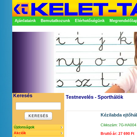
Ajánlataink
Bemutatkozunk
Elérhetőségünk
Megrendelőla
Adatkezelési nyilatkozat
Képviseletek
Keresés
Testnevelés - Sporthálók
Kézilabda ejtőhá
KERESÉS
Cikkszám: 7G-HA004
Újdonságok
Akciók
Bruttó ár: 27 690 Ft